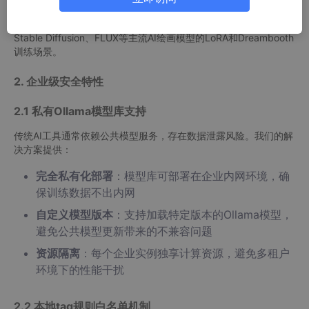
工具，基于强大的Qwen3-32B大语言模型构建。它能将用户输入
的中文图片描述自动转换为规范的英文训练标签（tag），适用于
Stable Diffusion、FLUX等主流AI绘画模型的LoRA和Dreambooth
训练场景。
2. 企业级安全特性
2.1 私有Ollama模型库支持
传统AI工具通常依赖公共模型服务，存在数据泄露风险。我们的解
决方案提供：
完全私有化部署
：模型库可部署在企业内网环境，确
保训练数据不出内网
自定义模型版本
：支持加载特定版本的Ollama模型，
避免公共模型更新带来的不兼容问题
资源隔离
：每个企业实例独享计算资源，避免多租户
环境下的性能干扰
2.2 本地tag规则白名单机制