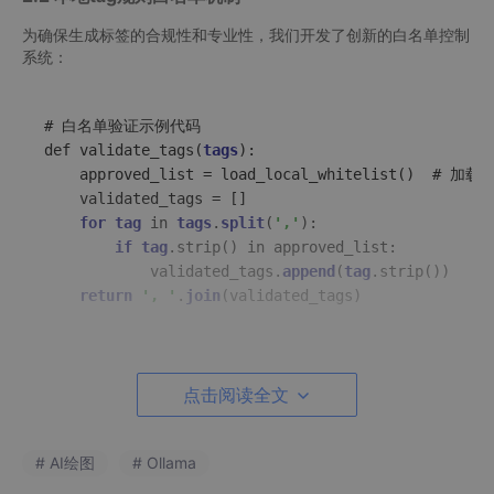
为确保生成标签的合规性和专业性，我们开发了创新的白名单控制
系统：
# 白名单验证示例代码

def validate_tags(
tags
):

    approved_list = load_local_whitelist()  # 
    validated_tags = []

for
tag
 in 
tags
.
split
(
','
):

if
tag
.strip() in approved_list:

            validated_tags.
append
(
tag
.strip())

return
', '
.
join
该机制具有以下优势：
点击阅读全文
内容安全过滤
：自动过滤不符合企业规范的词汇
领域术语优化
：内置行业专用术语库，提升标签专业
# AI绘图
# Ollama
性