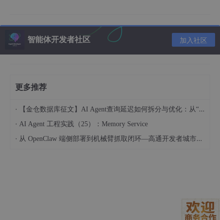
可定制规则
：支持企业根据需求调整白名单内容
3. 核心功能详解
智能体开发者社区
加入社区
3.1 智能标签生成流程
自然语言理解
：模型解析中文描述，识别关键视觉元
素
更多推荐
特征权重分配
：自动判断各特征的重要性并排序
·
【金仓数据库征文】AI Agent查询延迟如何拆分与优化：从“慢在哪“到“怎么改“
格式标准化
：输出符合训练要求的逗号分隔格式
·
AI Agent 工程实践（25）：Memory Service
·
从 OpenClaw 端侧部署到机械臂抓取闭环—高通开发者城市创享工坊实践 (成都站)
3.2 批量处理能力
支持JSON/CSV格式的批量输入
多线程处理引擎，每小时可处理1000+图片描述
进度实时显示，错误自动重试机制
4. 企业部署方案