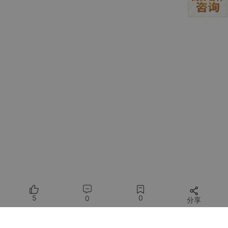
4.1 系统架构
组件
说明
安全特性
前端界面
Gradio构建的Web界面
HTTPS加密传输
模型服务
Ollama本地化部署
内网隔离
规则引擎
白名单管理系统
定期审计日志
4.2 硬件要求
最低配置
：16核CPU/32GB内存/100GB存储
推荐配置
：32核CPU/64GB内存/NVIDIA A10G显卡
5. 应用场景案例
5
0
0
分享
5.1 游戏美术资产制作