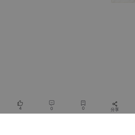
工具介绍
get_allure_report
功能
：读取 Allure 测试报告并返回 JSON 格式的数
据
输入参数
：
report_dir
：Allure HTML 测试报告的路径
返回值
：
字符串，格式化的 JSON 数据，示例结构如下：
4
0
0
分享
{

所有评论(0)
"test-suites"
: [

        {
