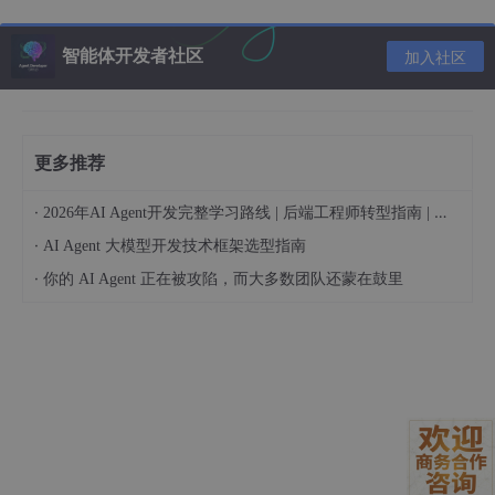
安装方法
智能体开发者社区
加入社区
通过 uv 安装 mcp-repo2llm 的步骤如下：
{

更多推荐
"mcpServers"
: {

"mcp-allure-server"
: {

·
2026年AI Agent开发完整学习路线 | 后端工程师转型指南 | 从零到手搓生产级多Agent系统
"command"
: 
"uv"
,

·
AI Agent 大模型开发技术框架选型指南
"args"
: [

"run"
,

·
你的 AI Agent 正在被攻陷，而大多数团队还蒙在鼓里
"--with"
,

"mcp[cli]"
,

"mcp"
,

"run"
,

"/Users/crisschan/workspace/pyspace/mcp-all
      ]

    }

  }
