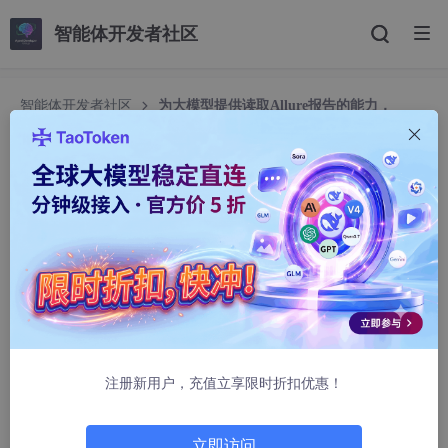
智能体开发者社区
智能体开发者社区
为大模型提供读取Allure报告的能力，
MCP-Allure server
为大模型提供读取Allure报告的能力，MCP-Allure
server
CrissChan
614人浏览 · 2025-03-25 10:08:58
地址
https://github.com/crisschan/mcp-allure
注册新用户，充值立享限时折扣优惠！
MCP-Allure 是一个 MCP 服务器，能够读取 Allure 测试报告并将
其转化为适合大语言模型（LLM）处理的高效格式。
立即访问