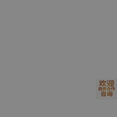
🚀 方式一：一键安装（推荐小白）
这是最简单的方法，只需要
复制粘贴一条命令
。
步骤1：打开 PowerShell
按键盘上的
Win
+ X
（或者右键点击开始菜单）
选择
“Windows PowerShell (管理员)”
或
“终端
(管理员)”
如果弹出"是否允许更改"，点击
“是”
步骤2：运行一键安装命令
在打开的蓝色窗口中，
复制粘贴
下面这行代码，然后按回车：
iwr