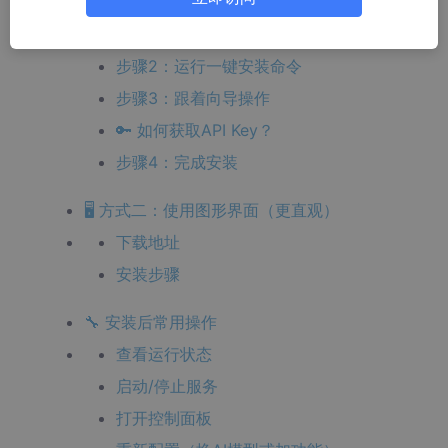
🚀 方式一：一键安装（推荐小白）
步骤1：打开 PowerShell
步骤2：运行一键安装命令
步骤3：跟着向导操作
🔑 如何获取API Key？
步骤4：完成安装
🖥️ 方式二：使用图形界面（更直观）
下载地址
安装步骤
🔧 安装后常用操作
查看运行状态
启动/停止服务
打开控制面板