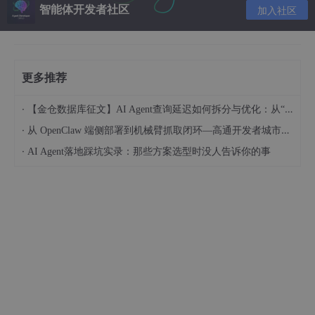
Claude、GPT 等AI接入到微信、飞书、Telegram等平台。
智能体开发者社区
加入社区
📋 准备工作
更多推荐
你需要什么？
·
Windows 10 或 Windows 11（64位）
【金仓数据库征文】AI Agent查询延迟如何拆分与优化：从“慢在哪“到“怎么改“
·
从 OpenClaw 端侧部署到机械臂抓取闭环—高通开发者城市创享工坊实践 (成都站)
网络连接（能访问GitHub）
·
AI Agent落地踩坑实录：那些方案选型时没人告诉你的事
一个AI平台的API Key（后面会讲怎么获取）
耐心
（大约需要15-30分钟）
不需要什么？
❌ 编程基础（跟着步骤点就行）
❌ 购买软件（完全免费开源）
❌ Linux知识（虽然要用WSL，但都是自动化操作）