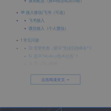
重新配置（换AI模型或加功能）
💬 接入微信/飞书（可选）
飞书接入
微信接入（个人微信）
❗ 常见问题
Q: 安装失败，提示"无法识别命令"？
Q: 提示"Node.js版本过低"？
Q: 怎么完全卸载？
Q: 这个安全吗？会不会偷我的API Key？
点击阅读全文
📚 相关链接
重要说明
：OpenClaw 是一个
AI智能助手框架
（类似一个能
自动执行任务的AI机器人），不是游戏。它可以把