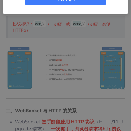
动
发送消息，直到连接关闭。
协议标识：
ws:
//
（非加密）或
wss:
//
（加密，类似
HTTPS）
二、WebSocket 与 HTTP 的关系
WebSocket
握手阶段使用 HTTP 协议
（HTTP/1.1 U
pgrade 请求）。
一次握手，浏览器请求将http协议