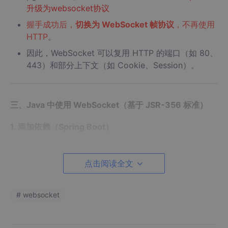
升级为websocket协议
握手成功后，
切换为 WebSocket 帧协议
，不再使用
HTTP
。
因此，WebSocket 可以复用 HTTP 的端口（如 80、
443）和部分上下文（如 Cookie、Session）。
三、Java 中使用 WebSocket（基于 JSR-356 标准）
1. 添加依赖（Spring Boot）
<
dependency
>
点击阅读全文
<
groupId
>
org.springframework.boot
</
groupId
>
<
artifactId
>
spring-boot-starter-websocket
</
arti
</
dependency
>
# websocket