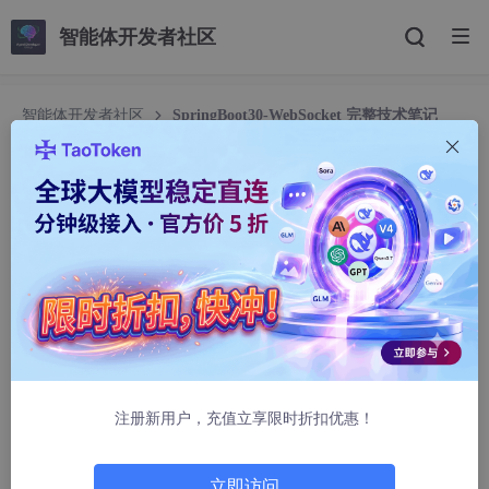
智能体开发者社区
智能体开发者社区
SpringBoot30-WebSocket 完整技术笔记
SpringBoot30-WebSocket 完整技术笔记
ruleslol
929人浏览 · 2025-11-20 10:21:11
一、WebSocket 是什么？
WebSocket 是一种
全双工通信协议
，建立在 TCP 之上，允许客
户端与服务端之间进行
持久化、低延迟的双向数据传输
。
注册新用户，充值立享限时折扣优惠！
传统 HTTP
：请求-响应模式，每次通信都需要新建连
接。
WebSocket
：一次握手建立连接后，双方可随时
主
立即访问