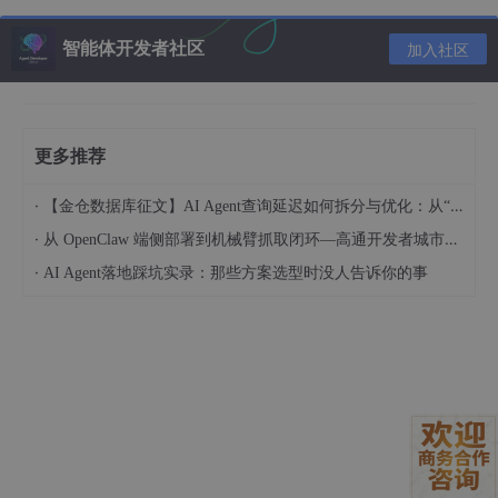
2. 启用 WebSocket 支持
智能体开发者社区
加入社区
@Configuration
@EnableWebSocket
public class WebSocketConfig {

更多推荐
@Bean
    public ServerEndpointExporter 
serverEndpointExp
·
【金仓数据库征文】AI Agent查询延迟如何拆分与优化：从“慢在哪“到“怎么改“
return
new
ServerEndpointExporter
();

·
    }

从 OpenClaw 端侧部署到机械臂抓取闭环—高通开发者城市创享工坊实践 (成都站)
·
AI Agent落地踩坑实录：那些方案选型时没人告诉你的事
【注意】：
若使用原生
@ServerEndpoint
（非 Spring
WebSocket），需此配置；
若使用
@MessageMapping
则不需要
。