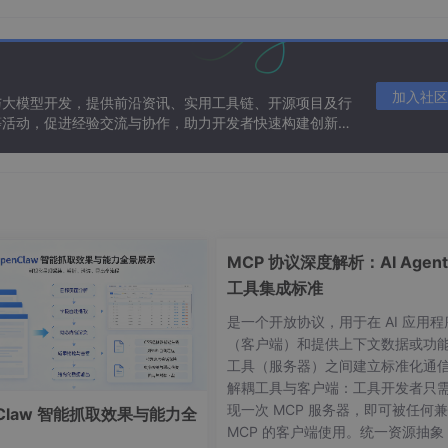
加入社区
与大模型开发，提供前沿资讯、实用工具链、开源项目及行
等活动，促进经验交流与协作，助力开发者快速构建创新智
h
//
2
, 
height
//
2
), (
width
, 
height
)]], 
np
.int32)

MCP 协议深度解析：AI Agent
工具集成标准
是一个开放协议，用于在 AI 应用程
（客户端）和提供上下文数据或功
工具（服务器）之间建立标准化通
解耦工具与客户端：工具开发者只
现一次 MCP 服务器，即可被任何
nClaw 智能抓取效果与能力全
MCP 的客户端使用。统一资源抽象