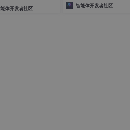
外部数据（如文件、数据库记录）
智能体开发者社区
智能体开发者社区
能（如代码执行、API调用）统一抽
, np.pi/180, 
threshold
=50, 
minLineLength
=100, 
maxLineGap
“资源”（Resources）和“工具”（Too
s）。标准化通信：定义了一套基于 
ON-RPC 的消息格
 y2), (
255
, 
0
, 
0
), 
10