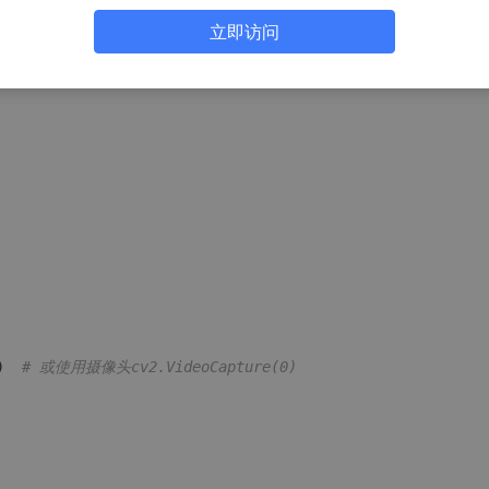
立即访问
)  
# 或使用摄像头cv2.VideoCapture(0)