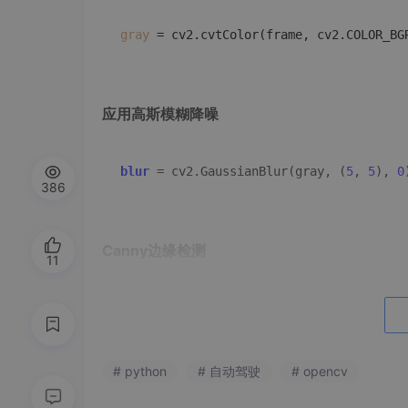
gray
应用高斯模糊降噪
blur
 = cv2.GaussianBlur(gray, (
5
, 
5
), 
0
386
Canny边缘检测
11
edges
 = cv2.Canny(blur, 
50
, 
150
# python
# 自动驾驶
# opencv
感兴趣区域(ROI)提取