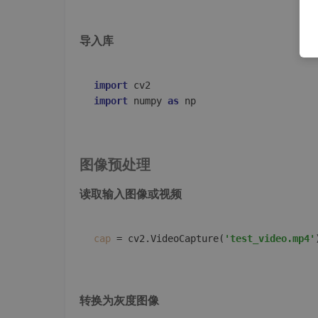
导入库
import
import
 numpy 
as
图像预处理
读取输入图像或视频
cap
 = cv2.VideoCapture(
'test_video.mp4'
转换为灰度图像