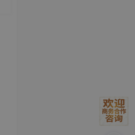
和功
象为
l
JS