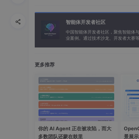
定义多边形掩膜
智能体开发者社区
height
, 
width
 = 
edges
.shape

中国智能体开发者社区，聚焦智能体
mask = 
np
.zeros_like(
edges
业案例。通过技术沙龙、开发者大赛
polygon
 = 
np
.
array
([[(
0
, 
height
), (
widt
能应用。
cv2.fillPoly(mask, 
polygon
, 
255
更多推荐
应用掩膜
masked_edges
霍夫变换检测直线
你的 AI Agent 正在被攻陷，而大
Ope
执行霍夫变换
多数团队还蒙在鼓里
景展示