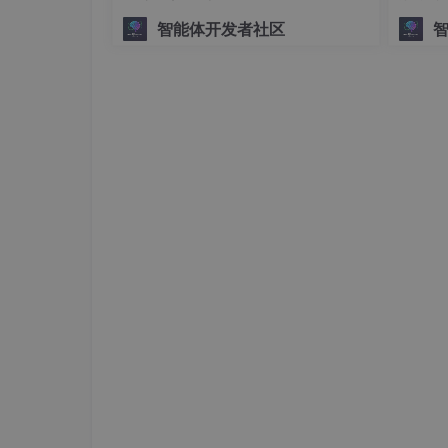
智能体开发者社区
lines = cv2.HoughLinesP(masked_edges, 1
绘制检测到的车道线
line_image
for
 line in lines:

x1
, y1, x2, y2 = line[
0
]

cv2
.line(line_image, (x1, y1), (x2,
优化车道线显示
计算平均车道线