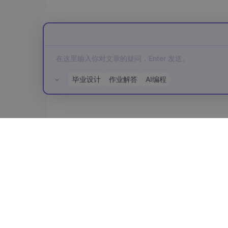
def
 average_slope_intercept(lines):

left_lines
 =
 []
right_lines
 =
 []
for
 line in lines:

x1
, y1, x2, y2 = line[
0
]

parameters
 = np.polyfit((x1, x2
slope
 = parameters[
0
]

毕业设计
作业解答
AI编程
intercept
 = parameters[
1
]

if
 slope < 
0
:

left_lines
.append((slope, in
else
:

right_lines
.append((slope, i
所有评论(0)
left_avg
 = np.average(left_lines, a
right_avg
 = np.average(right_lines,
return
绘制优化后的车道线