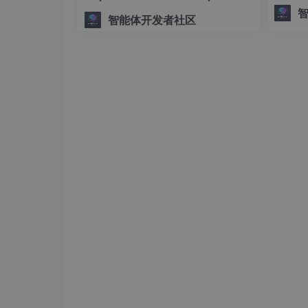
将复杂、
手搓生产级多Agent系统
智能体开发者社区
ph。
# 定义增强操作
transform = A.Compose([

    A.RandomCrop(
width
=450, 
height
=450
    A.HorizontalFlip(
p
=0.5),  # 水平翻转
    A.RandomBrightnessContrast(
p
=0.2)
], 
bbox_params
=A.BboxParams(format='yolo
# 加载图像和边界框
image = cv2.imread(
'image1.jpg'
)

bboxes = [[0.5, 0.5, 0.2, 0.3, 0], [0.3,
# 应用增强操作
transformed = transform(
image
=image, 
bb
transformed_image = transformed[
'image'
]
transformed_bboxes = transformed[
'bboxe
# 显示增强后的图像
cv2.imshow(
'Transformed Image'
, transfo
cv2.waitKey(0)
