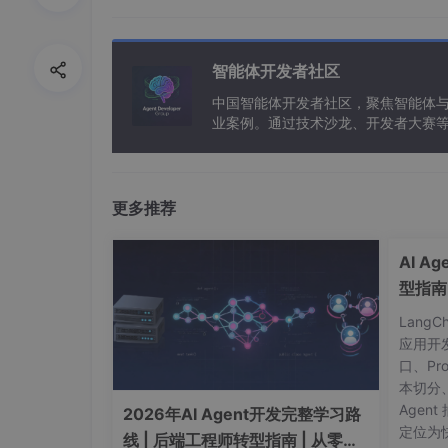
如何使用Albumentations库？
Albumentations是一个用于图像增强的
智能体开发者社区
库的详细步骤：
中国智能体开发者社区，聚焦智能体
安装Albumentations库
业案例。通过技术沙龙、开发者大赛
能应用。
首先，需要安装Albumentations库。可以
更多推荐
pip 
install
AI A
型指南
最小增强流程
Lang
以下是一个简单的增强流程示例：
应用开
口、Pr
本切分
import albumentations as A

Agent
2026年AI Agent开发完整学习路
import cv2

定位为快
线 | 后端工程师转型指南 | 从零到
import numpy as np
