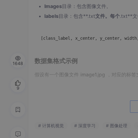
Images
目录：包含图像文件。
labels
目录：包含**.txt
文件。每个
.txt
数据集格式示例
1648
假设有一个图像文件
image1.jpg
，对应的标签
9
0 
0.5
0.5
0.2
0.3
1 
0.3
0.4
0.1
0.2
这表示图像中有两个目标，第一个目标的类别标签为0
# 计算机视觉
# 深度学习
# 图像处理
个目标的类别标签为1，中心点坐标为(0.3, 0.4