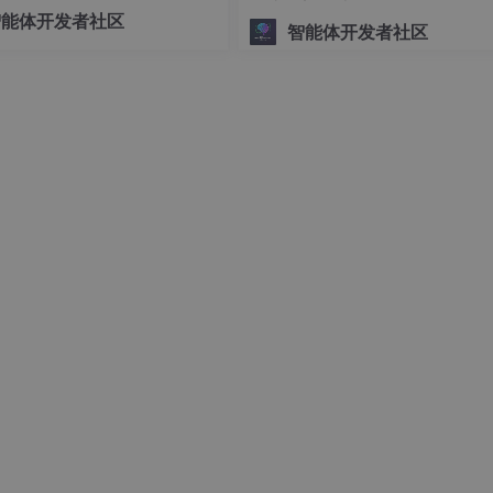
可控的底层编排交给 LangGra
智能体开发者社区
智能体开发者社区
),  # 随机裁剪

，概率为0.5

,  # 随机调整亮度和对比度，概率为0.2

'))

 0.4, 0.1, 0.2, 1]]

oxes
=bboxes)



s'
]

rmed_image)
