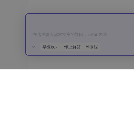
代码说明
导入库
：首先需要导入
albumentations
毕业设计
作业解答
AI编程
定义增强操作
：在
A.Compose
对象中定
相应的概率。
转换YOLO格式
：需要将YOLO输入边界框标签转
[x_center, y_center, width, height, cla
所有评论(0)
应用增强操作
：将YOLO输入图像和边界
字典中。
保存增强结果
如果需要保存增强后的图像和标签，可以使用以