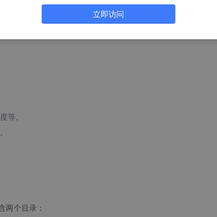
据的多样性，帮助模型学习泛化到新的、未见过的数据。它还可
立即访问
准确性和鲁棒性。此外，当可用的训练数据量有限时，数据增强
度等。
。
包含两个目录：