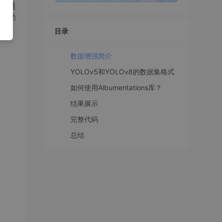
以通
有助
目录
数据增强简介
YOLOv5和YOLOv8的数据集格式
如何使用Albumentations库？
结果展示
完整代码
总结