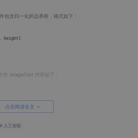
**文件包含归一化的边界框，格式如下：
文件
image1.txt
内容如下：
点击阅读全文
，中心点坐标为(0.5, 0.5)，宽度和高度分别为0.2和0.3
# 人工智能
)，宽度和高度分别为0.1和0.2。