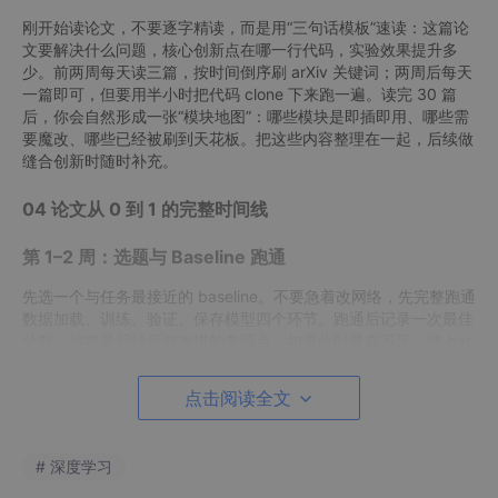
刚开始读论文，不要逐字精读，而是用“三句话模板”速读：这篇论
文要解决什么问题，核心创新点在哪一行代码，实验效果提升多
少。前两周每天读三篇，按时间倒序刷 arXiv 关键词；两周后每天
一篇即可，但要用半小时把代码 clone 下来跑一遍。读完 30 篇
后，你会自然形成一张“模块地图”：哪些模块是即插即用、哪些需
要魔改、哪些已经被刷到天花板。把这些内容整理在一起，后续做
缝合创新时随时补充。
04 论文从 0 到 1 的完整时间线
第 1–2 周：选题与 Baseline 跑通
先选一个与任务最接近的 baseline。不要急着改网络，先完整跑通
数据加载、训练、验证、保存模型四个环节。跑通后记录一次最佳
分数，这将是后续所有改进的参照点。如果此时显存不足，把 bat
ch size 调小，把图像 resize 到 224 再试，先让流程跑通，再考
虑精度。
点击阅读全文
第 3–4 周：模块缝合与调参
# 深度学习
流程跑通后，就可以开始“缝模块”。将“结构缝合模板”做最简单的
串并联实验：把 SE 模块插到 ResNet 的每个残差块之后，看分数