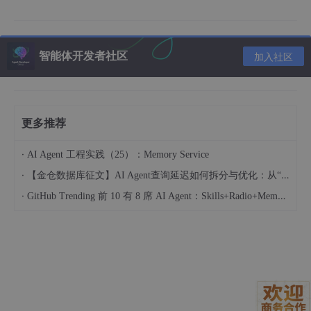
是否提升。如果提升小于 1%，立刻换下一个模块，然后注意不同
的调参方法。
智能体开发者社区
第 5–6 周：效果验证与消融实验
加入社区
分数有所提升后，必须做消融实验。把每一个新增模块逐一去掉，
记录分数变化，画出柱状图。与此同时，开始准备可视化：用 Gra
d-CAM 画热力图，用 t-SNE 画特征分布。把结果贴到 PPT 模板
更多推荐
里，初步形成 storyboard，为后面写论文做准备。
第 7–8 周：写论文故事
·
AI Agent 工程实践（25）：Memory Service
·
【金仓数据库征文】AI Agent查询延迟如何拆分与优化：从“慢在哪“到“怎么改“
实验数据到位后，进入“写故事”阶段。先用“Problem→Method→E
xperiment” 三段式模板搭框架：第一段写医学影像误诊率高，第
·
GitHub Trending 前 10 有 8 席 AI Agent：Skills+Radio+Memory 是怎么变成“水电煤“的
二段写你提出的跨尺度注意力模块，第三段用表格和图证明有效
性。不要一次性写完，而是每天填 300 字，保持节奏。写的时候
把图放在左侧，文字在右侧，随时对照，防止图文脱节。写完初稿
后，用 Grammarly 改语法，再邀请师兄以及学长学姐批注。
第 9–12 周：投稿与 Rebuttal
选会时按 deadline 倒推：CVPR 一般在 11 月，ICCV 在 3 月，E