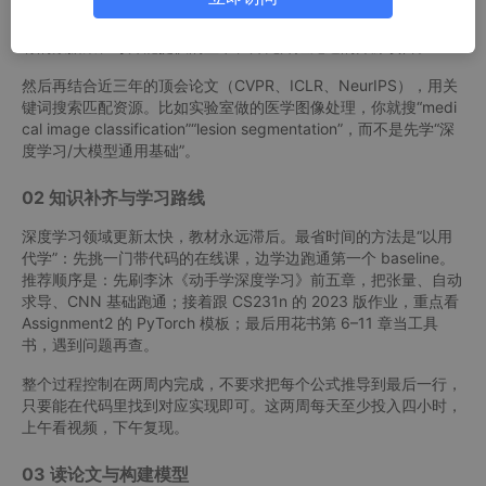
刚开始接触科研的时候，最容易犯的错误是“先学通用理论，再找
具体任务”。正确做法是先盘点自己手边能接触的资源：实验室已
有的数据集、导师能提供的显卡、师兄师姐跑过的开源项目。
然后再结合近三年的顶会论文（CVPR、ICLR、NeurIPS），用关
键词搜索匹配资源。比如实验室做的医学图像处理，你就搜“medi
cal image classification”“lesion segmentation”，而不是先学“深
度学习/大模型通用基础”。
02 知识补齐与学习路线
深度学习领域更新太快，教材永远滞后。最省时间的方法是“以用
代学”：先挑一门带代码的在线课，边学边跑通第一个 baseline。
推荐顺序是：先刷李沐《动手学深度学习》前五章，把张量、自动
求导、CNN 基础跑通；接着跟 CS231n 的 2023 版作业，重点看
Assignment2 的 PyTorch 模板；最后用花书第 6–11 章当工具
书，遇到问题再查。
整个过程控制在两周内完成，不要求把每个公式推导到最后一行，
只要能在代码里找到对应实现即可。这两周每天至少投入四小时，
上午看视频，下午复现。
03 读论文与构建模型