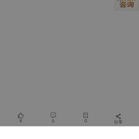
CCV 在 7 月。先投最靠近的，不中再转期刊。如果收到 rej 但有 r
ebuttal 机会，用群内模板写回复：先感谢，再逐条列出实验补
充，最后给出折线图证明修改后效果，整个 rebuttal 避免情绪
化。
05 发论文的Tips
模块缝合的决策树
当你面对 GitHub 上百种即插即用模块时，先问自己三个问
题：我的任务对计算量敏感吗？对显存敏感吗？对实时性敏
感吗？如果答案是“都敏感”，优先选 SE、CBAM 这类只需
加几行代码且无额外参数的模块；如果只有实时性不敏感，
可以尝试 Transformer 的自注意力。
创新点的四个常规来源
第一，
交叉学科迁移
：把自然语言处理的相对位置编码改成
二维图像的相对位置卷积，通常能水一篇 workshop。第
二，
损失函数魔改：在
交叉熵前加 focal weight，把 γ 设成
可学习参数，再写一段数学推导即可。第三，
数据增强组
合
：把 CutMix 和 RandAugment 串起来，给每个增强算子
6
0
0
分享
设一个概率表，用贝叶斯搜索找最优。第四，
任务重
定义：
把“分类”改成“分类+回归”，多一个分支就多一个创新点。