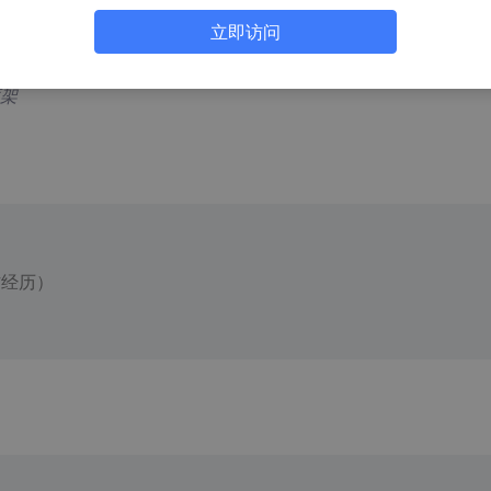
立即访问
项目
架
作经历）