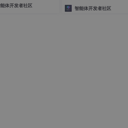
可控的底层编排交给 LangGra
智能体开发者社区
智能体开发者社区