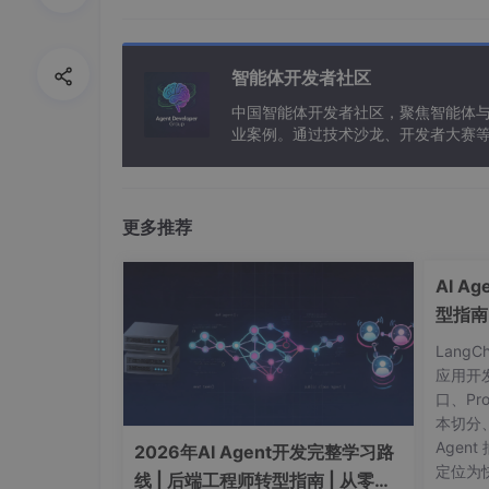
Step 5：个性风格定制
智能体开发者社区
视觉调整指令
中国智能体开发者社区，聚焦智能体
业案例。通过技术沙龙、开发者大赛
将主题色改为#2A5CA8，
能应用。
字体使用阿里巴巴普惠体，
增加卡片式阴影效果，
为头像添加圆形边框动画
更多推荐
AI A
三、避坑指南（AI协作技巧）
型指南
黄金法则1：问题精准描述
Lang
应用开
❌ 错误示范："我的布局乱了"
口、Pr
✅ 正确示范："在iPhone12 Pro Max
本切分
Agent
2026年AI Agent开发完整学习路
定位为快
黄金法则2：渐进式迭代
线 | 后端工程师转型指南 | 从零到