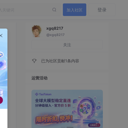
登录
加入社区
xgq8217
@xgq8217
关注
已为社区贡献1条内容
运营活动