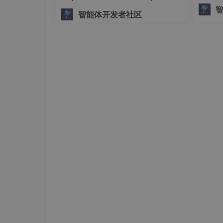
将复杂、
手搓生产级多Agent系统
分阶段提交需求：
智能体开发者社区
ph。
1. 先完成基础布局
2. 再添加交互功能
3. 最后进行样式微调
四、效果预览
地址：
PersonalResume