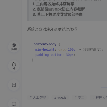
1. 主内容区始终撑满屏幕
2. 底部留白30px防止内容截断
3. 禁止下拉过度导致顶部空白
系统会自动注入高度补偿代码
.content-body
 {  

848
min-height
: 
calc
(
100vh
 + 顶部栏高度);  
padding-bottom
: 
30px
;  

}  
4
Step 4：交互增强
进阶指令示例
需要实现：
# 人工智能
# vue.js
# 交互
# 程序人
1. 点击技能标签弹出详细说明
2. 工作经历时间轴的渐显动画