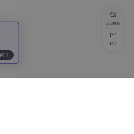
回答
企业微信
谨一
邮箱
问
测系