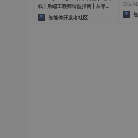
定位为快
这个阶段，工程师会精心准备一批"高质量的问答
线 | 后端工程师转型指南 | 从零到
将复杂、
手搓生产级多Agent系统
智能体开发者社区
ph。
问：什么是光合作用？

答：光合作用是植物利用阳光、水和二氧化碳制造有
    并释放氧气的过程。这是地球上几乎所有生
模型通过学习这些精心编写的问答范例，逐渐理
的、有条理的"。
💡
小白类比
：如果说预训练阶段是"博览群书
言、怎么针对问题给出好的回答。
阶段三：人类反馈强化学习（RLHF）
这名字听起来很复杂，但原理其实很直觉。