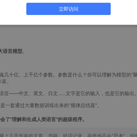
立即访问
理、Transformer、语言模型、AI科普
大语言模型
。
辄几十亿、上千亿个参数。参数是什么？你可以理解为模型的"
丰富。
语言——中文、英文、日文……文字是它的输入，也是它的输出
是一套通过大量数据训练出来的"规律总结器"。
会了"理解和生成人类语言"的超级程序。
网上几乎所有的文章、书籍、对话记录。虽然他不会"思考"，但