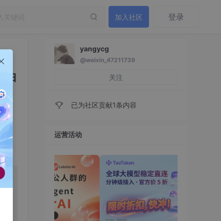
登录
加入社区
yangycg
@weixin_47211739
小白
关注
已为社区贡献1条内容
运营活动
会