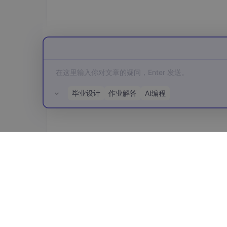
在这个阶段，模型会针对同一个问题生成多个不
更好、更有帮助、更安全。模型根据这些评分不
💡
小白类比
：就像一个新员工写好了一份方
些"。反复修改之后，这个员工写出来的东西
经过这三个阶段，一个LLM就基本"成型"了。
毕业设计
作业解答
AI编程
三、LLM的核心原理——它到底在
很多小白会好奇：它真的"理解"我说的话吗？它
所有评论(0)
坦率地说，
目前主流的LLM并不具备真正意义上
统
。
3.1 下一个词预测（Next Token Predi
当你输入一句话给LLM时，它做的事情是：