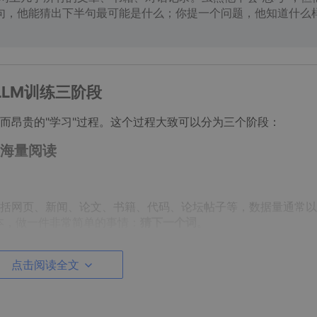
句，他能猜出下半句最可能是什么；你提一个问题，他知道什么
LLM训练三阶段
而昂贵的"学习"过程。这个过程大致可以分为三个阶段：
——海量阅读
括网页、新闻、论文、书籍、代码、论坛帖子等，数据量通常以
本，做一件非常简单的事情：
猜下一个词
。
点击阅读全文