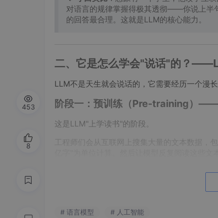
对语言的规律掌握得极其透彻——你说上半
的回答最合理。这就是LLM的核心能力。
二、它是怎么学会"说话"的？——
LLM不是天生就会说话的，它需要经历一个漫长
阶段一：预训练（Pre-training）
453
这是LLM"上学读书"的阶段。
工程师们会从互联网上搜集大量的文本数据，包
8
亿字"为单位计算。然后让模型反复阅读这些文
举个简单例子：
输入：今天天气真好，我们一起去
___
# 语言模型
# 人工智能
模型预测：公园 ✅（合理） / 桌子 ❌（不合理）