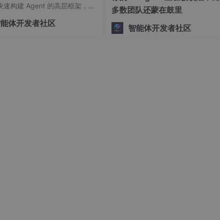
速构建 Agent 的高层框架，并
对"：
多数团队还蒙在鼓里
可控的底层编排交给 LangGra
智能体开发者社区
智能体开发者社区
机物（如葡萄糖）

命赖以生存的基础能量来源。
解了"当用户问一个问题时，我应该怎么回答才是有用的、有礼
"，那微调阶段就是"跟着老师学写作文"——学会了怎么组织语
——学会"讨人喜欢"