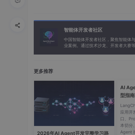
就这么一个"猜词游戏"，重复了数万亿次之后
便"学到了大量的世界知识。
智能体开发者社区
这个阶段的关键特征：
中国智能体开发者社区，聚焦智能体
业案例。通过技术沙龙、开发者大赛
训练数据量极大（通常需要数千到上万亿个t
能应用。
需要大量GPU算力，训练一次的成本可能
更多推荐
训练时间通常需要几周到几个月
训练完成后，模型具备了强大的语言理解能
AI A
型指南
阶段二：监督微调（SFT）——学会
Lang
应用开
预训练完成后的模型，虽然"知识渊博"，但直
口、Pr
本切分
所以需要进行第二步——
监督微调（Supervised
Agent
2026年AI Agent开发完整学习路