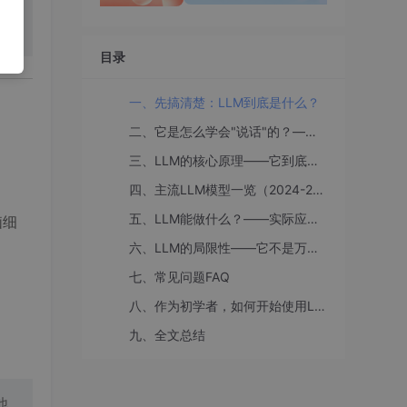
目录
一、先搞清楚：LLM到底是什么？
二、它是怎么学会"说话"的？——LLM训练三阶段
三、LLM的核心原理——它到底在"想"什么？
四、主流LLM模型一览（2024-2025最新）
五、LLM能做什么？——实际应用场景
脑细
六、LLM的局限性——它不是万能的
。
七、常见问题FAQ
八、作为初学者，如何开始使用LLM？
九、全文总结
他