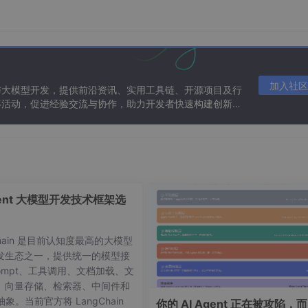
，模型就逐渐掌握了语言的规律。它不仅学会了语法和词汇，还"
加入社区
与大模型开发，提供前沿资讯、实用工具链、开源项目及行
等活动，促进经验交流与协作，助力开发者快速构建创新智
oken）
高达数百万美元
力，但还不太会"跟人好好对话"
gent 大模型开发技术框架选
对话
Chain 是目前认知度最高的大模型
发生态之一，提供统一的模型接
接拿来跟人对话，效果往往不理想。它可能会答非所问、自说自话
ompt、工具调用、文档加载、文
、向量存储、检索器、中间件和
 Fine-Tuning）
。
 抽象。当前官方将 LangChain
你的 AI Agent 正在被攻陷，