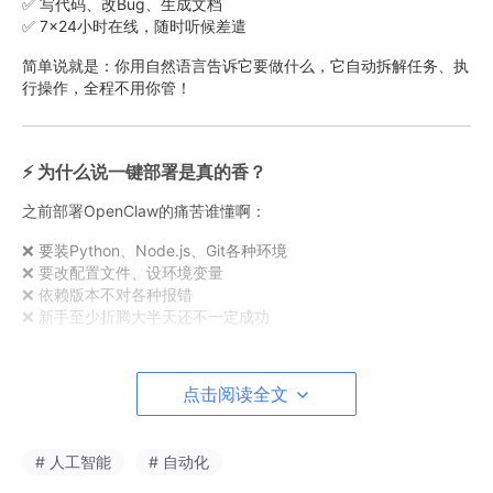
✅ 写代码、改Bug、生成文档
✅ 7×24小时在线，随时听候差遣
简单说就是：你用自然语言告诉它要做什么，它自动拆解任务、执
行操作，全程不用你管！
⚡ 为什么说一键部署是真的香？
之前部署OpenClaw的痛苦谁懂啊：
❌ 要装Python、Node.js、Git各种环境
❌ 要改配置文件、设环境变量
❌ 依赖版本不对各种报错
❌ 新手至少折腾大半天还不一定成功
现在有了
一键部署方案
，这些问题全部解决：
点击阅读全文
✅
零代码
：全程图形化界面，鼠标点点就行
✅
零配置
：所有依赖、环境都打包好了
✅
零踩坑
：避开99%的部署问题
✅
# 人工智能
5分钟搞定
：从下载到运行不超过一首歌的时间
# 自动化