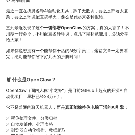
✨ 写在前面
最近一直在折腾各种AI自动化工具，踩了无数坑，要么是部署太复
杂，要么是环境配置搞半天，要么是跑起来各种报错…
直到最近发现了这个
一键部署OpenClaw
的方案，真的太香了！不
用敲一行命令，不用配置各种环境，点几下鼠标就能用，必须分享
给大家！
如果你也想拥有一个能帮你干活的AI数字员工，这篇文章一定要看
完，绝对能帮你省下好几天的折腾时间！
🦞 什么是OpenClaw？
OpenClaw（圈内人称"小龙虾"）是目前GitHub上超火的开源AI自
动化项目，星标已经28万+了。
它不是普通的聊天机器人，而是
真正能操控你电脑干活的AI引擎
：
✅ 帮你整理文件、分类归档
✅ 自动发邮件、处理表格
✅ 浏览器自动化操作、数据爬取