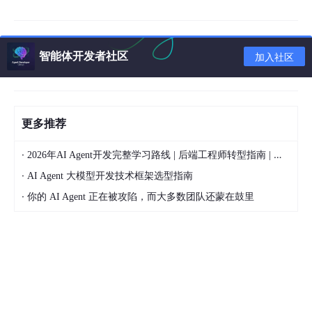
🚀 一键部署完整流程（亲测有效）
智能体开发者社区
加入社区
第一步：获取一键部署包
文件大小
45.7MB
，不大，下载很快。
📥 下载地址：
更多推荐
👉 安卓版本：
https://openclaw.ikidi.top/api/down
·
2026年AI Agent开发完整学习路线 | 后端工程师转型指南 | 从零到手搓生产级多Agent系统
load/package/33?promoCode=IVA4136EC91D
·
AI Agent 大模型开发技术框架选型指南
👉 苹果版本：
https://openclaw.ikidi.top/api/down
load/package/33?promoCode=IVA4136EC91D
·
你的 AI Agent 正在被攻陷，而大多数团队还蒙在鼓里
第二步：解压文件（关键！别用系统自带解压）
❌ 别用Windows自带解压工具（容易损坏文件）
✅ 推荐用WinRAR或7-Zip解压
解压后你会看到一个红色龙虾图标的exe文件，这就是启动程序！