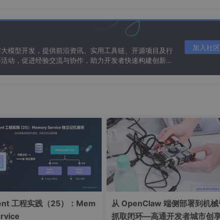
，目前是效果比较好的中文向量模型，原始的模型权重需要在 hugging 
合有经验的人员进行下载。非专业人员可以直接使用我下载好的权
。然后执行下面的命令，就可以下载整个模型的权重以及相关配置文件
自己的指定目录。
加入社区
与大模型开发，提供前沿资讯、实用工具链、开源项目及行
等活动，促进经验交流与协作，助力开发者快速构建创新智
本次的大模型，在讯飞的官方页面就可以申请免费的 token，足
uo.xfyun.cn/
可以，申请之后可以看到接口服务认证的信息，需要记录下来，后面需
PID、APISecret 和 APIKey
的信息。获取这三个信息之后，大
gent 工程实践（25）：Mem
从 OpenClaw 端侧部署到机
rvice
抓取闭环—高通开发者城市创