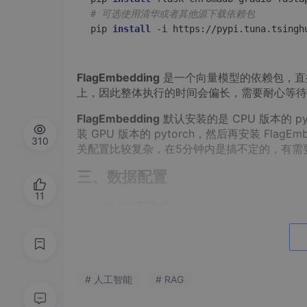
# 可选使用清华或者其他源下载依赖包
pip 
install
FlagEmbedding
是一个向量模型的依赖包，直接安装
上，因此整体执行的时间会偏长，需要耐心等待
FlagEmbedding
默认安装的是 CPU 版本的 
装 GPU 版本的 pytorch，然后再安装 Flag
310
关配置比较复杂，在5分钟内是搞不定的，有需
三、数据配置
11
一）知识库建立
可以使用自己的任意数据集作为知识库，将数据保
星球的数据作为知识库，然后建立本地路径进行
义，文件要求使用 UTF-8 进行编码。
# 人工智能
# RAG
二）向量模型下载