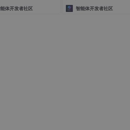
坊实践 (成都站)
智能体开发者社区
智能体开发者社区
文件和一个图片构成，下面先介绍各个文件的作用，以及要执行代码
需修改
里面的路径