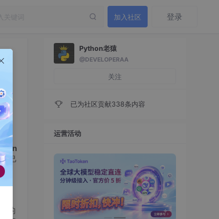
登录
加入社区
Python老猿
@DEVELOPERAA
关注
已为社区贡献338条内容
运营活动
ain
证自己
到的