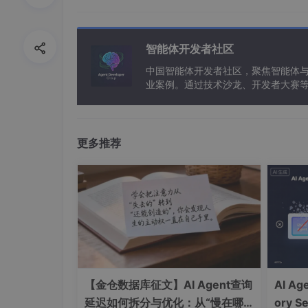
FlagEmbedding 对应的向量模型是 BGE
e 上才能下载，需要一些特殊的网络环境，适
型，
如果想自己下载，需要先安装 git lfs
智能体开发者社区
载完成后，同样，需要将模型的文件夹存放到你
中国智能体开发者社区，聚焦智能体
业案例。通过技术沙龙、开发者大赛
能应用。
bash

复制代码

git lfs install

更多推荐
git 
clone
四、大模型配置
为了调用方便，我们使用了讯飞星火的API作为
们日常使用和测试了。讯飞的官方地址：
xingh
我们这次只需要使用 2.0 版本的 API 就
这个地方修改为自己的信息。这三个信息是
AP
【金仓数据库征文】AI Agent查询
AI A
的部分就处理完成了。
延迟如何拆分与优化：从“慢在哪
ory Se