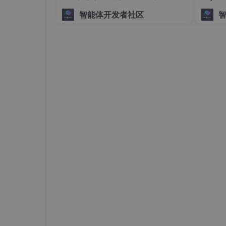
“到“怎么改“
智能体开发者社区
五、代码修改
整个项目的代码结构主要有四个 python 
改的内容。
SparkApi 讯飞星火的 api 调用代码，无
SparkGPT 讯飞星火的包装类，需要修改
prompt_utils 提示词的包装类，无需修改
gradio_demo 主界面的入口，需要修改