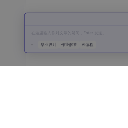
GPT4.png 主界面上 GPT 头像的资源图
SparkGPT.py 代码中，需要将
第 7-9 行
的内容
ini

毕业设计
作业解答
AI编程
import
 SparkApi

from abc 
import
 ABC, 
abstract
method
appid
 = 
""
  # 填写控制台中获取的 APPID 信
所有评论(0)
api_secret = 
""
  # 填写控制台中获取的 APIS
api_key = 
""
  # 填写控制台中获取的 APIKey
gradio_demo.py
代码中，需要将
第 20-21 行
javascript