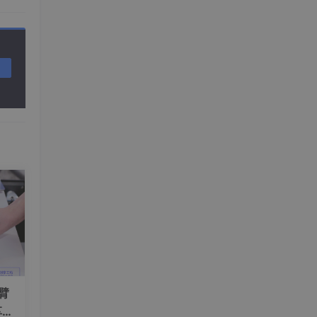
fac
重模
。下
够我
要将
模型
械臂
享工