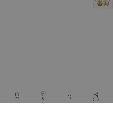
不过像上图的应用，没有实际的业务价值，通常只是用来解决的
网
络连不通
的问题，提供一个代理。真正基于大模型做应用开发，需
要把它放到特定的业务场景中，利用它的理解和推理能力来实现某
些功能。
2.1 最简单的大模型应用
下图就是一个最简单的 LLM 应用：
29
0
0
分享
和原始的 LLM 的区别在于，它支持
联网搜索
。可能大家之前也接
触过可以联网搜索的大模型，觉得这也没啥，应该就是大模型的新
版本和老版本的区别。其实不然，我们可以把大模型想象成一个有