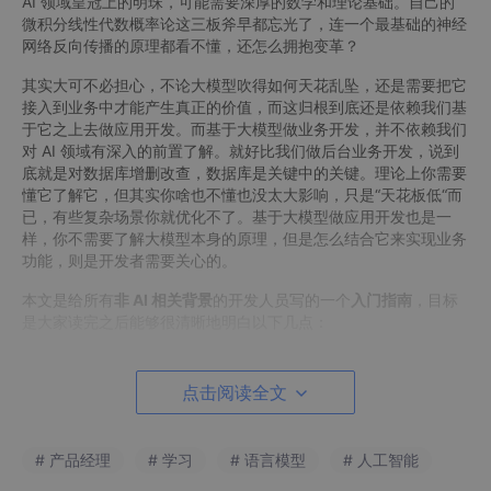
AI 领域皇冠上的明珠，可能需要深厚的数学和理论基础。自己的
微积分线性代数概率论这三板斧早都忘光了，连一个最基础的神经
网络反向传播的原理都看不懂，还怎么拥抱变革？
其实大可不必担心，不论大模型吹得如何天花乱坠，还是需要把它
接入到业务中才能产生真正的价值，而这归根到底还是依赖我们基
于它之上去做应用开发。而基于大模型做业务开发，并不依赖我们
对 AI 领域有深入的前置了解。就好比我们做后台业务开发，说到
底就是对数据库增删改查，数据库是关键中的关键。理论上你需要
懂它了解它，但其实你啥也不懂也没太大影响，只是“天花板低“而
已，有些复杂场景你就优化不了。基于大模型做应用开发也是一
样，你不需要了解大模型本身的原理，但是怎么结合它来实现业务
功能，则是开发者需要关心的。
本文是给所有
非 AI 相关背景
的开发人员写的一个
入门指南
，目标
是大家读完之后能够很清晰地明白以下几点：
参与大模型应用开发，无需任何 AI 和数学知识背
景，不必担心学习门槛。
点击阅读全文
了解基于LLM的应用开发的流程、各个环节，最后可
以自信地说：我行我上啊。
# 产品经理
# 学习
# 语言模型
# 人工智能
大模型怎么和具体业务知识结合起来，实现用户真正