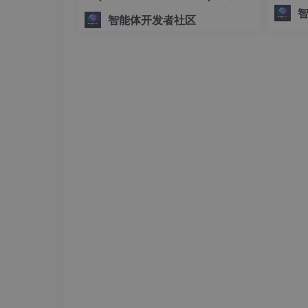
将复杂、
手搓生产级多Agent系统
智能体开发者社区
ph。