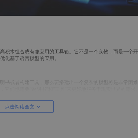
模型乐高积木组合成有趣应用的工具箱。它不是一个实物，而是一个
优化基于语言模型的应用。
明书或者构建工具，那么要搭建出一个复杂的模型将是非常困难
4，它们也需要“说明书”和“工具”来更好地服务于现实世界的需求
是需要额外的组件和连接才能完全发挥潜力，比如访问最新的数据
hain就是这样一套“说明书”和“工具”，让GPT-4能够更好地融
点击阅读全文
问机器人。单独的GPT-4就像是一堆杂乱无章的乐高积木。它可