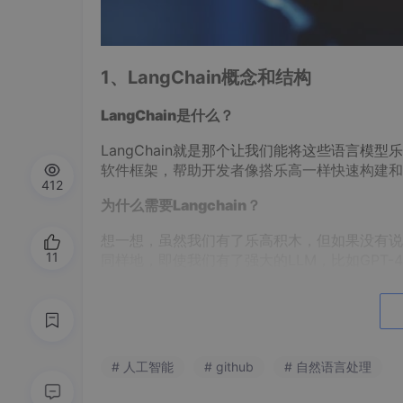
1、LangChain概念和结构
LangChain是什么？
LangChain就是那个让我们能将这些语言
软件框架，帮助开发者像搭乐高一样快速构建和
412
为什么需要Langchain？
想一想，虽然我们有了乐高积木，但如果没有说
11
同样地，即使我们有了强大的LLM，比如GPT-
T-4有无与伦比的能力去处理语言，但是它还
外部API互动、处理用户的上下文信息等。LangC
们的应用中去。
LangChain的乐高世界
# 人工智能
# github
# 自然语言处理
举个例子，假设你想要用GPT-4建一个旅行顾