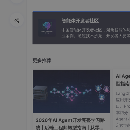
很多关于世界各地的信息，但如果不能实时查找
实用。LangChain就好比是提供了一本指
住用户的旅行偏好，甚至根据用户以往的提问历
智能体开发者社区
假设你正计划一场旅行，你向智能旅行问答助手提
中国智能体开发者社区，聚焦智能体
以往的数据提供一般性的建议，如防晒霜、泳衣等
业案例。通过技术沙龙、开发者大赛
PI，了解当前泰国的季节和天气情况，提供更精
能应用。
地，如果你问：“泰国哪里的垂钓体验最佳？”La
接查阅最近的旅行者评论，给你提供最受推荐的
更多推荐
另一个例子，如果你想要一个可以帮你总结长篇报告
提供的工具就像是设计用来构建复杂构造的专用
结果整合起来，最终生成一个完整的摘要。
AI A
型指南
LangChain主要概念
Lang
Langchain主要提供了6大类组件帮助我们
应用开
言模型工具，可以在开源模型基础上快速增强模
口、Pr
木，而是能够编程、交流甚至思考的智能积木。L
本切分
木块，这些积木组件集成了数十种大语言模型、
Agent
2026年AI Agent开发完整学习路
为用户提供了一个快速搭建和部署大语言模型智
定位为快
线 | 后端工程师转型指南 | 从零到