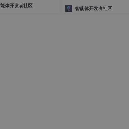
可控的底层编排交给 LangGra
智能体开发者社区
智能体开发者社区