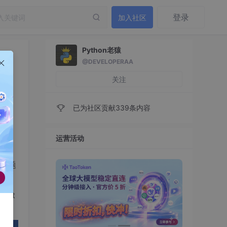
登录
加入社区
Python老猿
@DEVELOPERAA
指南
关注
已为社区贡献339条内容
运营活动
ts六
别问题
hat