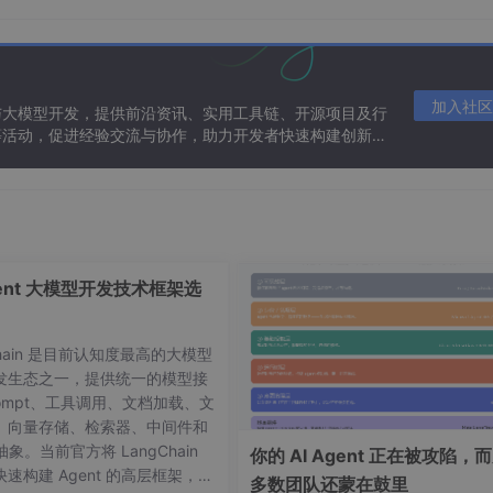
最新的航班信息或者酒店价格，它提供的旅行建议可能就不够准
导手册和一套辅助工具，它能让你的旅行顾问机器人链接到航班数据
史来提供个性化的建议。
问：“我该带些什么去泰国旅行？”如果只有GPT-4，它可能会
加入社区
与大模型开发，提供前沿资讯、实用工具链、开源项目及行
。但配备了LangChain的问答系统，它可以查询实时的天气预
等活动，促进经验交流与协作，助力开发者快速构建创新智
确的建议，比如“泰国正处于雨季，记得带上雨具和防潮包”。同
ngChain可以帮助连接到最新的旅行博客和垂钓爱好者论坛，甚
目的地。
的工具，单用GPT-4可能会因文章太长而无法处理。LangCh
乐高积木，它可以帮你把长篇报告切分成小部分让GPT-4处理
gent 大模型开发技术框架选
Chain 是目前认知度最高的大模型
更好的使用大语言模型，可以视为开源版的GPT插件，提供了丰富的
发生态之一，提供统一的模型接
型的能力。想象一下，你手中有一盒乐高积木，但这不是普通的
ompt、工具调用、文档加载、文
angChain就像是这样一盒特殊的积木盒，里面装满了不同功
、向量存储、检索器、中间件和
多样的知识库处理方法以及成熟的应用链，几十种可调用的工具
 抽象。当前官方将 LangChain
你的 AI Agent 正在被攻陷，
能应用程序的平台。
速构建 Agent 的高层框架，并
多数团队还蒙在鼓里