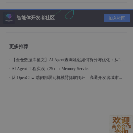
-
-
-
智能体开发者社区
加入社区
二、工具层提示词（每个工具独立定义）
更多推荐
示例1：文件编辑工具提示词
·
【金仓数据库征文】AI Agent查询延迟如何拆分与优化：从“慢在哪“到“怎么改“
·
AI Agent 工程实践（25）：Memory Service
// 文件编辑工具提示词

·
从 OpenClaw 端侧部署到机械臂抓取闭环—高通开发者城市创享工坊实践 (成都站)
## 工具：编辑文件
### 用途
在现有文件中执行精确的字符串替换。

### 适用场景
-