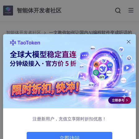
智能体开发者社区
智能体开发者社区
一文教你如何让国内AI编程软件变成听话的
孩子
一文教你如何让国内AI编程软件变成听话的孩子
风落无尘
399人浏览 · 2026-04-17 19:23:33
前言
本文拆解了这套体系的四个核心模块，并提供中文版本供参考。不
保证开箱即用，但结构本身值得一看。
注册新用户，充值立享限时折扣优惠！
前言
鉴于国内AI插件的相关问题，以及小白与AI协作中可能出现
立即访问