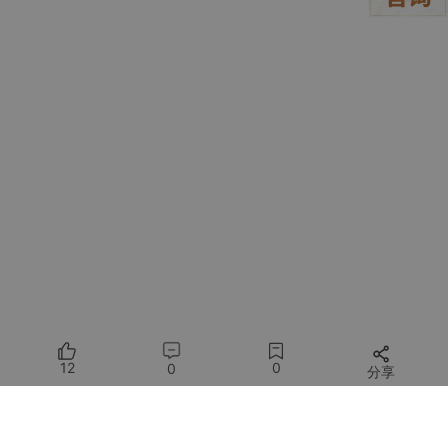
-
-
 更新配置项的值

### 不适用场景
-
-
-
 搜索特定模式 → 先用「全局搜索」工具定位

### 参数说明
-
 \
`文件路径\`
-
 \
`原字符串\`
-
 \
`新字符串\`
（字符串，必填）：替换后的文本

### 约束条件
1.
2.
3.
12
0
0
分享
4.
 对于 Jupyter 笔记本文件，改用「笔记本编辑」工具

所有评论(0)
### 使用示例