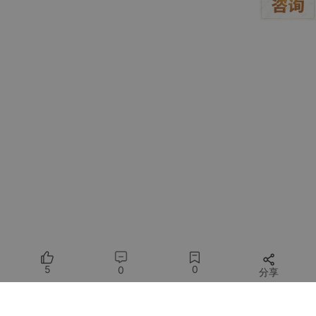
For a Friendly Mobile App Onboarding:
A charming
3
D character waving hello, for a mobile ap
p welcome
screen,
claymorphism style, soft
shadow
s,
pastel color palette (lavender, mint green,
baby
pin
k), friendly
and
inviting, rendered in C4D
and
Redshift,
trending on Dribbble. --ar
9
:
16
For an Abstract Website Hero Background:
Abstract
background
for a tech website hero section,
beautiful
swirling
gradients of purple
and
teal,
subtle
geometric patterns, dynamic flowing lines of light, pre
mium
and
elegant feel, high resolution,
digital
art. --st
yle raw --s
500
扩展玩法：打造你永不过时的“设计乐高库”
5
0
0
分享
这套流程的终极形态，是打造一个能和代码库实时同步的“活”设计
所有评论(0)
系统。你可以把它想象成一个“设计乐高”仓库。你用AI和XD设计好
每一块“乐高积木”（组件），然后用Anima告诉系统，这块积木在