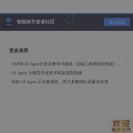
交付一个“活网站”，而不是一张图：
最后，你直接生成一个U
RL链接丢给开发。他打开一看，不仅能像真实网站一样交
智能体开发者社区
加入社区
互，还能直接查看CSS代码、下载切图。对于很多标准模
块，生成的代码甚至可以直接用！
想象一下，当别人还在交付一堆标注复杂的图片时，你已经给出了
一个“活”的产品雏形。这，就是降维打击！
更多推荐
·
2026年AI Agent开发完整学习路线 | 后端工程师转型指南 | 从零到手搓生产级多Agent系统
【独家咒语】三段让UI/UX更出彩的英文提示词
·
AI Agent 大模型开发技术框架选型指南
想让AI给你打工打得更漂亮？这三段专门为UI/UX定制的“咒语”，
·
你的 AI Agent 正在被攻陷，而大多数团队还蒙在鼓里
赶紧拿去用！
For a Sleek SaaS Dashboard:
UI elements
for
a
data
analytics dashboard, glassmor
phism style, translucent panels with soft blurred back
grounds, glowing neon
data
charts, minimalist icons, d
ark mode, futuristic, clean
interface
design
,
Behance
UI
/
UX
. --
ar
16:
9