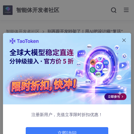
智能体开发者社区
智能体开发者社区
别再跟开发吵架了！用AI把设计稿“复活”
别再跟开发吵架了！用AI把设计稿“复活”
Kingsdesigner
789人浏览 · 2025-09-15 08:25:22
姐妹们，让我猜猜你的日常：是不是刚交上去一张“堪称完美”的设
计稿，转身就陷入了和开发同事的“史诗级辩论”？“这个动效不好实
现”、“你这1像素的边距逼死我了”、“这个渐变到底是什么色号？”
……😫
心好累，对不对？感觉自己呕心沥血的创意，总是在代码的世界里
注册新用户，充值立享限时折扣优惠！
“魂飞魄散”。作为在海外和各种工程师打了十几年交道的设计师，
我告诉你，别再傻傻地当个“画图工”了！现在，我们可以用AI让设
计稿自己“开口说话”，直接告诉开发“我该长成什么样”！
立即访问