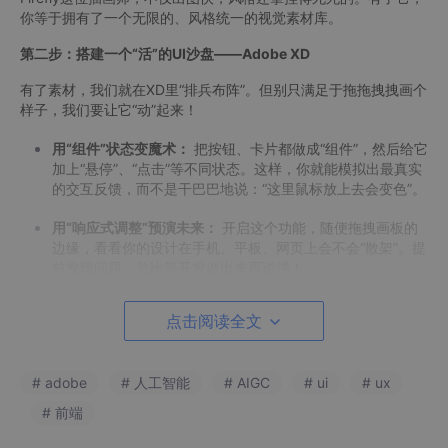
你等于拥有了一个无限的、风格统一的视觉素材库。
第二步：搭建一个“活”的UI沙盘——Adobe XD
有了素材，我们就在XD里“排兵布阵”。但别只满足于拖拖拽拽画个
样子，我们要让它“动”起来！
用“组件”状态变魔术：
把按钮、卡片都做成“组件”，然后给它
加上“悬停”、“点击”等不同状态。这样，你就能模拟出最真实
的交互反馈，而不是干巴巴地说：“这里鼠标放上去会变色”。
用“响应式调整”预演未来：
开启这个功能，随便拖拽画板的
边缘，看看你的设计在手机、平板、网页上会不会“散架”。提
前发现问题，总比等开发做出来再说强！
第三步：启动你的“一键翻译机”——Anima插件
点击阅读全文
这是最骚的一步，也是能让开发同事对你刮目相看的“杀手锏”！Ani
ma这个插件，能把你的“设计语言”直接翻译成“开发语言”。
# adobe
# 人工智能
# AIGC
# ui
# ux
从“看起来像”到“用起来像”：
你可以用Anima给设计稿加上真
# 前端
实网页才有的“响应式断点”，嵌入可播放的视频，甚至做出能
输入文字的表单。