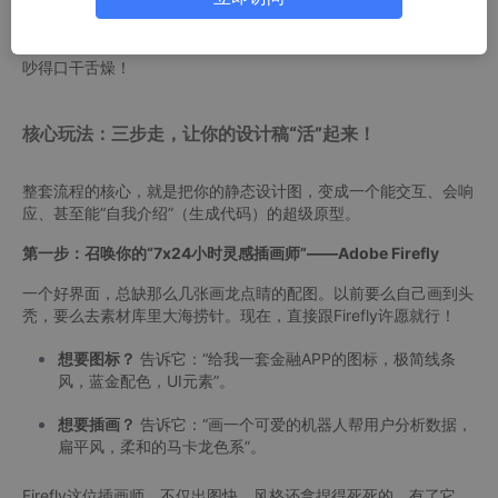
下面这套Adobe XD + AI的“黑科技”玩法，绝对能让你在团队里的
地位飙升。
赶紧点赞收藏
，不然等别人都学会了，你还在会议室里
吵得口干舌燥！
核心玩法：三步走，让你的设计稿“活”起来！
整套流程的核心，就是把你的静态设计图，变成一个能交互、会响
应、甚至能“自我介绍”（生成代码）的超级原型。
第一步：召唤你的“7x24小时灵感插画师”——Adobe Firefly
一个好界面，总缺那么几张画龙点睛的配图。以前要么自己画到头
秃，要么去素材库里大海捞针。现在，直接跟Firefly许愿就行！
想要图标？
告诉它：“给我一套金融APP的图标，极简线条
风，蓝金配色，UI元素”。
想要插画？
告诉它：“画一个可爱的机器人帮用户分析数据，
扁平风，柔和的马卡龙色系”。
Firefly这位插画师，不仅出图快，风格还拿捏得死死的。有了它，