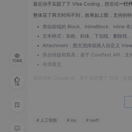
最近动手实践了下 Vibe Coding，想尝试​
一行代
整体花了两天时间不到，效果如上图，支持的特
类似前端的 Block、InlineBlock、Inline 
文本样式：加粗、斜体、下划线、删除线，
Attachment：图文混排或插入自定义 View
异步排版和算高：基于 CoreText AP
1088
单测覆盖
项目用的 Claude AI，差不多耗费了 5
16
二、过程记录
2.1 Claude 安装和项目初始化
Claude 安装和使用在网上有很多教程，细节这里不
# 人工智能
# ios
# swift
验总结」部分也会总结 Claude AI 的常用