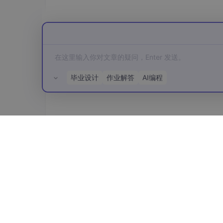
支持 Attachment：图文混排或插入自定义 
支持子线程排版算高
支持单元测试
2）技术选型
毕业设计
作业解答
AI编程
自定义富文本渲染引擎，最难的点在于如何实现
擎：原理篇
），iOS 有内置的 CoreText API（
rfBuzz（见
链接
）进行处理。
我们这里不需要跨端，因此选择 CoreText 作
所有评论(0)
官方封装的 NSAttributedString 当然也能
持列表、表格等自定义布局）、使用方便性，以
3）技术架构
文本分词之后，还需要进行布局排版，为方便后续拓展
ck、Inline 的概念。
同时参考浏览器的布局渲染过程，引入三棵树的