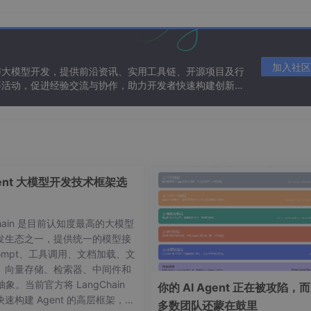
染引擎的 pod（这里我们叫 RichView），创建完成之后在 V
开启会话，输入
/init
命令初始化工程。
加入社区
与大模型开发，提供前沿资讯、实用工具链、开源项目及行
等活动，促进经验交流与协作，助力开发者快速构建创新智
gent 大模型开发技术框架选
Chain 是目前认知度最高的大模型
发生态之一，提供统一的模型接
ompt、工具调用、文档加载、文
、向量存储、检索器、中间件和
 抽象。当前官方将 LangChain
你的 AI Agent 正在被攻陷，
速构建 Agent 的高层框架，并
多数团队还蒙在鼓里