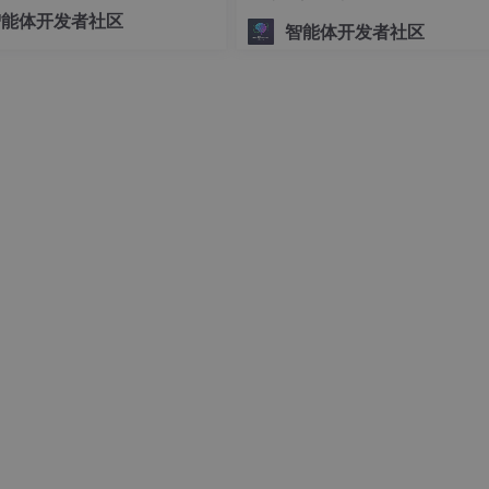
可控的底层编排交给 LangGra
智能体开发者社区
智能体开发者社区
，这是在项目中使用 Claude 的第一步，只需要执行一次就好。
文件，这个文件可以理解成​
全局上下文
​，即每次新开 Claude 
些如修改历史、全局说明等内容。
将我们的思路转换成 Prompt 告诉 AI。
，我们后续的任务拆分才会更顺利。
线，前景色，背景色，同一行不同字体大小混排等