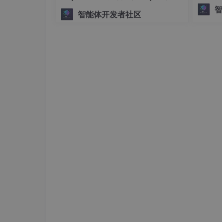
将复杂、
手搓生产级多Agent系统
智能体开发者社区
ph。
/init
命令的作用是让 Claude 理解整个项目
/init
会在根目录下自动创建一个
CLAUDE.
md
会自动加载其中的内容，我们可以在这里记录一
2.2 技术选型、架构
让 AI 写代码，和我们自己写代码基本类似，不过是
编码之前需要先确定几件事情：这些确定好之后
1）需要支持哪些 Feature
支持文本样式：加粗、斜体、下划线、删除