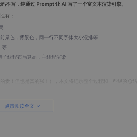
码不写，纯通过 Prompt 让 AI 写了一个富文本渲染引擎
​。
性有：
布局
前景色，背景色，同一行不同字体大小混排等
 等
I，支持子线程布局算高，主线程渲染
0$（是真的贵！但也是真的强！），本文将记录整个过程和一些经验总
点击阅读全文
再赘述，推荐直接使用 VSCode 的 Claude AI 插件；后文
命令，感兴趣可以直接跳转。