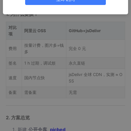
1. 为什么要换？
对比
阿里云 OSS
GitHub+jsDelivr
项
按量计费，图片多=钱
费用
完全 0 元
多
签名
1 h 过期，调试烦
永久直链
jsDelivr 全球 CDN，实测 ≈ O
速度
国内节点快
SS
备案
需备案
无需
2. 方案总览
新建
公开仓库
picbed