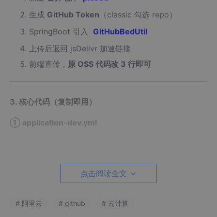
生成
GitHub Token
（classic 勾选 repo）
SpringBoot 引入
GitHubBedUtil
上传后返回 jsDelivr 加速链接
前端直传，
原 OSS 代码改 3 行即可
3. 核心代码（复制即用）
① application-dev.yml
//需换成自己的仓库以及地址
点击阅读全文
  token:
  repo:
  branch:
# 阿里云
# github
# 云计算
  path:
  cdn:
 https:
//cdn.jsdelivr.net/gh/unclecss/picbed@