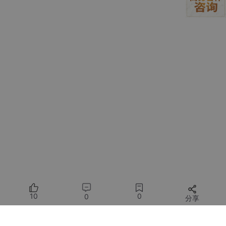
        } catch 
(GHFileNotFoundException e)
 {

            repository.createContent
()
.branch
(branch)
.path
(fullPath)
.content
(bytes)
//
 直接
.message
("Add " + fileName)
.commit
()
;

        }

        return 
"https://cdn.jsdelivr.net/gh/"
 + rep
③ CommonController
public Result<String> upload(MultipartFile 
file
) {

10
0
0
分享
log
.info(
"文件上传：{}"
, 
file
);

        try {

// 原始文件名