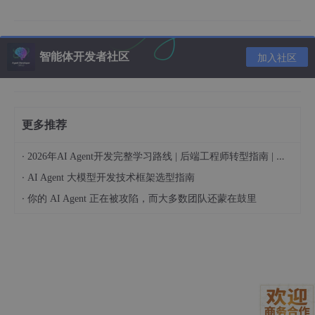
② GitHubBedUtil.java
智能体开发者社区
加入社区
public String upload
(byte[] bytes, String fileName)
        String fullPath = 
(path.isEmpty()
 ? fileNam
更多推荐
        GitHub github = new GitHubBuilder
()
.withOAu
·
2026年AI Agent开发完整学习路线 | 后端工程师转型指南 | 从零到手搓生产级多Agent系统
        GHRepository repository = github.getReposit
·
AI Agent 大模型开发技术框架选型指南
try
 {

·
你的 AI Agent 正在被攻陷，而大多数团队还蒙在鼓里
            GHContent old = repository.getFileConte
            repository.createContent
()
.branch
(branch)
.path
(fullPath)
.content
(bytes)
//
 直接
.message
("Add " + fileName)
.sha
(old.getSha()
)

.commit
()
;
