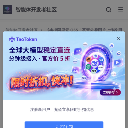
智能体开发者社区
智能体开发者社区
《换掉阿里云 OSS！苍穹外卖图片上传改用
GitHub+jsDelivr，0 费用永不过期》
《换掉阿里云 OSS！苍穹外卖图片上传改用 GitHu
b+jsDelivr，0 费用永不过期》
unclecss
533人浏览 · 2025-10-31 17:29:29
换掉阿里云 OSS！苍穹外卖图片上传改用 GitHub+jsDeli
vr，0 费用永不过期
注册新用户，充值立享限时折扣优惠！
> 业务完整、改造量极小、永久直链、全球 CDN 加速，面试也能
吹。
立即访问