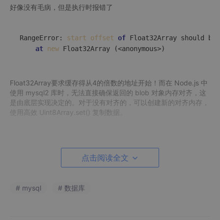
好像没有毛病，但是执行时报错了
RangeError: 
start
offset
of
 Float32Array should be 
at
new
Float32Array要求缓存得从4的倍数的地址开始！而在 Node.js 中
使用 mysql2 库时，无法直接确保返回的 blob 对象内存对齐，这
是由底层实现决定的。对于没有对齐的，可以创建新的对齐内存，
使用高效 Uint8Array.set() 复制数据。
		dbchklist.
forEach
(
item
 =>
 {

const
 blob = item.
tvb
;

点击阅读全文
if
 (blob.
byteOffset
 % 
4
 === 
0
) {

        		item.
tv
= 
new
Float32Array
(blob.
buff
				}

# mysql
# 数据库
else
 {

const
 arrayBuffer = 
new
ArrayBuffer
const
 sourceView = 
new
Uint8Array
(
