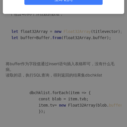
行语义匹配，就这个简单的写入和读出就遇到问题了。
我使用的是一个4096维的嵌入模型，会将每一个新闻标题转换成
一个包含4096个浮点数的数组，
let
 float32Array = 
new
Float32Array
let
 buffer=Buffer.
from
(float32Array.buffer); 

将buffer作为字段值通过insert语句插入表格即可，没有什么毛
病。
读取的话，执行SQL查询，得到返回的结果集dbchklist
		dbchklist.forEach(
item
 =>
 {

			const blob = item.tvb;

			item.tv= 
new
 Float32Array(blob.
buffer
, 