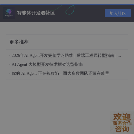
					blob.
buffer
, 

智能体开发者社区
					blob.
byteOffset
, 

加入社区
16384
					);

new
Uint8Array
(arrayBuffer).
set
(sou
				item.
tv
=
new
Float32Array
(arrayBuffe
更多推荐
				}

·
2026年AI Agent开发完整学习路线 | 后端工程师转型指南 | 从零到手搓生产级多Agent系统
·
AI Agent 大模型开发技术框架选型指南
这样就可以正常把blob保存的向量数据正常读出了。
·
你的 AI Agent 正在被攻陷，而大多数团队还蒙在鼓里