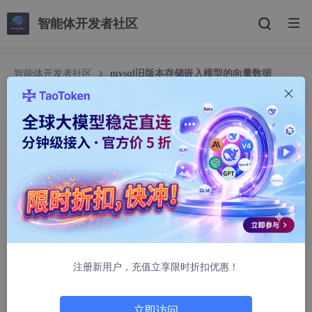
智能体开发者社区
智能体开发者社区
mysql旧版本存储嵌入模型的向量数据
mysql旧版本存储嵌入模型的向量数据
dgiij
425人浏览 · 2025-09-28 10:45:28
mysql 9.0开始支持向量（VECTOR）数据类型，社区褒贬不一，
虽然它的功能还比较简陋，不过对于保存嵌入模型向量化的数据，
还是非常有帮助的，而在mysql以前的版本中，我们的方案主要还
是使用blob数据类型的字段来保存向量数据的内存数据。其实现在
很多单位还在使用mysql的旧版本，并没有都跟新上mysql 9。以
下主要介绍下mysql使用blob字段存储向量数据后续可能会遇到的
注册新用户，充值立享限时折扣优惠！
小坑。
我有一个nodejs开发的程序，对一些新闻标题使用嵌入模型进行处
理后将向量数据保存在mysql中，后续会取出跟其他的标题向量进
立即访问