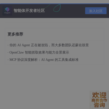
	cin >> t; 
// 读入测试用例数量
智能体开发者社区
加入社区
while
(t--){

		string s;

		cin >> s; 
// 读入一串长度为10的数字字符串（电
更多推荐
		mp.
clear
(); 
// 清空map，准备处理新的字符串
·
你的 AI Agent 正在被攻陷，而大多数团队还蒙在鼓里
// 统计每个数字出现的次数
·
OpenClaw 智能抓取效果与能力全景展示
for
(
int
 i=
0
; i < s.
size
(); i++){

			mp[s[i]-
'0'
]++; 
// 将字符转成对应的数字，
·
MCP 协议深度解析：AI Agent 的工具集成标准
		}

// 按照靓号规则输出新的最小靓号
for
(
int
 i=
1
; i <= 
10
; i++){ 

int
 x = 
10
 - i; 
// 当前位置需要的最小数字（
// 在 x ~ 9 范围内选最小的可用数字
for
(
int
 j = x; j <= 
9
; j++){

if
(mp[j] > 
0
){ 
// 如果这个数字还有剩