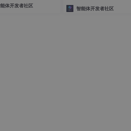
可控的底层编排交给 LangGra
谷歌公共 DNS）；
智能体开发者社区
智能体开发者社区
查方法：打开 Chrome 浏览器的 “设置→隐私和安全→清除浏览数
其他网站数据”，清除后重新打开网站。
导我们行动，提高问题解决效率。
糊描述
包括 “问题现象（如报错信息、异常表现）”“发生环境（如操
生前做了哪些操作）”，避免用 “这个问题怎么回事”“为什么会
” 还是 “开机时卡”？是 “Windows 电脑” 还是 “Mac 电脑