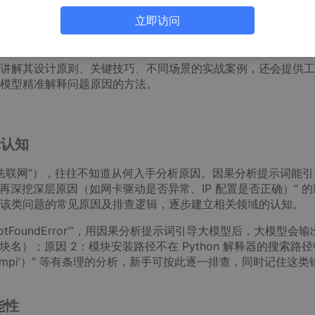
难以快速定位问题根源。这时候，大模型可以成为强大的辅助工
立即访问
模型从多个角度拆解问题，梳理 “原因→结果” 的逻辑链条，输出
讲解其设计原则、关键技巧、不同场景的实战案例，还会提供工
模型精准解释问题原因的方法。
辑认知
统无法联网”），往往不知道从何入手分析原因。因果分析提示词能
再深挖深层原因（如网卡驱动是否异常、IP 配置是否正确）” 的
该类问题的常见原因及排查逻辑，逐步建立相关领域的认知。
eNotFoundError’”，用因果分析提示词引导大模型后，大模型会输出
ll 模块名）；原因 2：模块安装路径不在 Python 解释器的搜索路
‘numpi’）” 等有条理的分析，新手可按此逐一排查，同时记住这类
能性