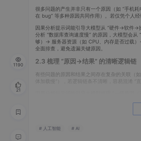
很多问题的产生并非只有一个原因（如 “手机耗电
在 bug” 等多种原因共同作用）。若仅凭个
因果分析提示词能引导大模型从 “硬件→软件→
分析 “数据库查询速度慢” 的原因，大模型会从
够）→ 服务器资源（如 CPU、内存是否过载
全面排查，避免遗漏关键原因。
2.3 梳理 “原因→结果” 的清晰逻辑链
1190
有些问题的原因和结果之间存在复杂的关联（如 
体加载慢”），若逻辑链条不清晰，容易混淆 “直
21
因果分析提示词能引导大模型梳理 “一级原因（
链。例如，分析 “Excel 公式计算结果错误”
一级原因：公式语法错误（如 VLOOKUP
二级原因：对 VLOOKUP 函数的参数规
# 人工智能
# AI