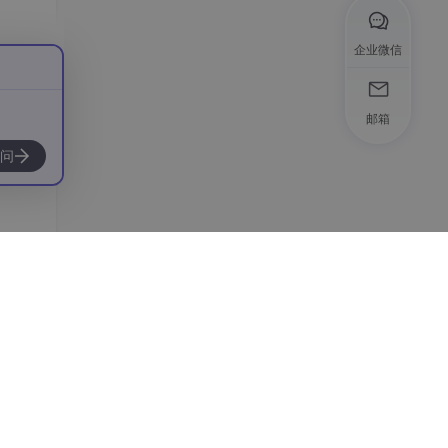
企业微信
l 等
邮箱
体配
问
热问题
析。
频的原
优先级
频原因
法充