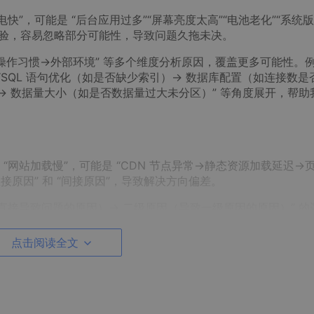
快”，可能是 “后台应用过多”“屏幕亮度太高”“电池老化”“系统
人经验，容易忽略部分可能性，导致问题久拖未决。
操作习惯→外部环境” 等多个维度分析原因，覆盖更多可能性。
 “SQL 语句优化（如是否缺少索引）→ 数据库配置（如连接数是
）→ 数据量大小（如是否数据量过大未分区）” 等角度展开，帮助
“网站加载慢”，可能是 “CDN 节点异常→静态资源加载延迟→
接原因” 和 “间接原因”，导致解决方向偏差。
直接导致问题的原因）→ 二级原因（导致一级原因的原因）” 的
，大模型会输出：
点击阅读全文
 函数的参数顺序错误）；
则理解错误（如未明确 “查找列的位置” 参数的含义）；