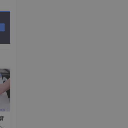
械臂
享工