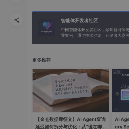
智能体开发者社区
中国智能体开发者社区，聚焦智能体
业案例。通过技术沙龙、开发者大赛
能应用。
更多推荐
【金仓数据库征文】AI Agent查询
AI A
3、当前MCP可用工具
延迟如何拆分与优化：从“慢在哪
ory Se