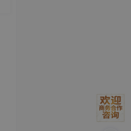
、描
流，
化的E
InD
它包含
到对
其设