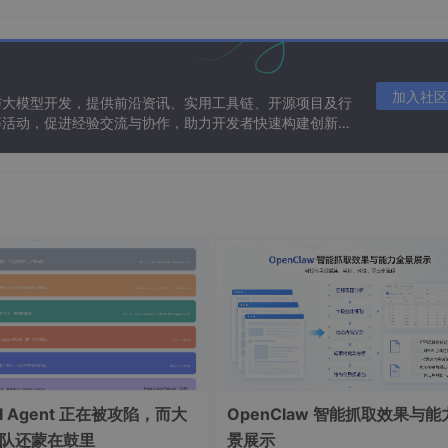
减法工具”（移除物体），变成了一个“比较工具”。它通过生成一个
比对，从而提取出主体与环境互动的“痕迹”。这种方法同样适用
大地降低了此类VFX的制作门槛。
加入社区
与大模型开发，提供前沿资讯、实用工具链、开源项目及行
等活动，促进经验交流与协作，助力开发者快速构建创新智
EP样式”——构建出版设计的“自动化生产线”
Design是绝对的主力工具。但面对一本数百页的年度财报、产
梦。而InDesign内置的“数据合并”（Data Merge）与“
场噩梦的“银色子弹”。
txt
格式）中的数据（如姓名、职位、电话）与InDesign中的文
的名片或邀请函。
自动将所有符合“一串数字+‘元’”格式的文本（如“199元”）
I Agent 正在被攻陷，而大
OpenClaw 智能抓取效果与能
队还蒙在鼓里
景展示