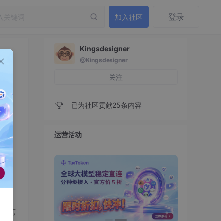
登录
加入社区
Kingsdesigner
@Kingsdesigner
关注
已为社区贡献25条内容
运营活动
维、
—为
技术，
器，
体艺