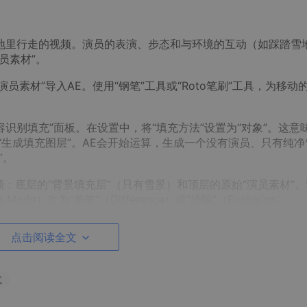
地里行走的视频。演员的表演、步态和与环境的互动（如踩踏雪
员素材”。
员素材”导入AE。使用“钢笔”工具或“Roto笔刷”工具，为移动
容识别填充”面板。在设置中，将“填充方法”设置为“对象”。这意
“生成填充图层”。AE会开始运算，生成一个没有演员、只有纯净
”。
：底层的“背景填充层”（只有雪景）和顶层的原始“演员素材”。
ode）改为“差值”（Difference）或“排除”（Exclusion）。
的效果：演员本身因为与背景层的“差值”运算而变得不可见（或
点击阅读全文
的“变化”——即脚印，被完整地保留了下来。因为脚印是原始素
式
制一层“背景填充层”放在最顶层，然后用一个柔边的蒙版圈出脚
印部分的“差值”效果，让画面的其他部分保持纯净。