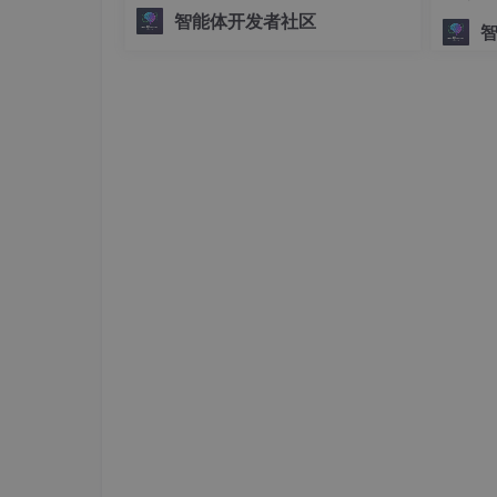
能。## 快速入门：ComfyUI Ollama安
颠覆性扩展技巧：全自动、可维护的“智能目录
智能体开发者社区
装指南 🚀要开始使用ComfyUI Ollam
想象一下，你需要为一家拥有上千种产品的电商
a，首先需要完成安装步骤。安装过程非
述、价格、图片路径）由不同部门提供，且在付
常
可以让你在几分钟内完成更新。
详细步骤：
数据标准化——建立“唯一数据源”
：这是
xcel表格中。关键一列是图片，需要填
esign的“数据合并”中，引用图片需要在
设计“模板单元”
：在InDesign的主页（
一个用于显示图片的图形框，以及若干个
链接数据与占位符
：打开“数据合并”面板
应的文本框和图形框中。例如，将“品名”
注入“智能格式”——定义GREP样式
：这是
置中，进入“GREP样式”选项卡。