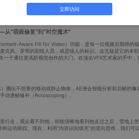
，而是构建高效、可扩展、自动化工作流的能力。他们深知，真
深藏于After Effects和InDesign中的“效率黑科技”
立即访问
。
”——从“瑕疵修复”到“时空魔术”
（Content-Aware Fill for Video）功能，是每一位视频后期师
麦克风、穿帮的剧组人员，或是恼人的标识。这无疑是它的本职
错失一个通往更高阶视觉创作的大门。在顶尖VFX艺术家的手中，
sk）圈出不想要的移动或静止物体，AE便会智能分析前后帧的像
逐帧修补（Rotoscoping）。
里行走，观众看不到他，却能清晰地看到他走过之后，雪地上凭
作和运动跟踪。现在，利用“内容识别填充”的逆向思维，我们可