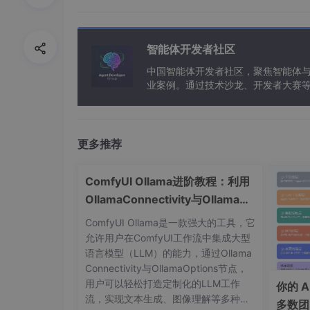
这个技巧的核心，是将“内容识别填充”从一个“
如主体不存在”的平行时空，再与原始时空进行
智能体开发者社区
水面泛起的涟漪、草地被压倒的痕迹等特效，极
中国智能体开发者社区，聚焦智能体
业案例。通过技术沙龙、开发者大赛
能应用。
技巧二：InDesign“数据合并”与“GR
对于需要处理大量信息的出版物设计师来说，In
更多推荐
或展会手册，无休止地复制粘贴和手动调整格式是一场噩
P样式”（GREP Styles）的组合，就是终结这
ComfyUI Ollama进阶教程：利用
常规用法回顾：
OllamaConnectivity与OllamaOp
tions打造定制化LLM工作流
ComfyUI Ollama是一款强大的工具，它
数据合并
：将Excel表格（需存为
.csv
或
.
允许用户在ComfyUI工作流中集成大型
占位符进行链接，一键生成数百张格式统一
语言模型（LLM）的能力，通过Ollama
Connectivity与OllamaOptions节点，
GREP样式
：在段落样式中设定好规则，例如，
用户可以轻松打造定制化的LLM工作
预设的“价格”字符样式（如红色、加粗）。
你的 A
流，实现文本生成、图像理解等多种功
多数团