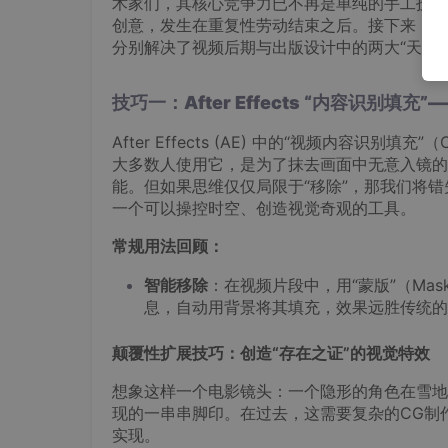
术家们，其核心竞争力已不再是单纯的手工技艺
创意，发生在重复性劳动结束之后。接下来，我将分享两个
分别解决了视频后期与出版设计中的两大“天坑”
技巧一：After Effects “内容识别填充
After Effects (AE) 中的“视频内容识别填充”
大多数人使用它，是为了抹去画面中无意入镜的
能。但如果思维仅仅局限于“移除”，那我们将
一个可以操控时空、创造视觉奇观的工具。
常规用法回顾：
智能移除
：在视频片段中，用“蒙版”（Ma
息，自动用背景将其填充，效果远胜传统的手动
颠覆性扩展技巧：创造“存在之证”的视觉特效
想象这样一个电影镜头：一个隐形的角色在雪地
现的一串串脚印。在过去，这需要复杂的CG制
实现。