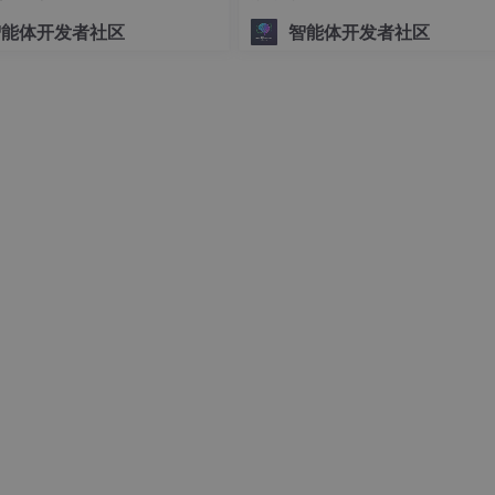
”生成系统
智能体开发者社区
智能体开发者社区
公司，制作一本200页的季度新品目录。产品信息（品名、货号
印前可能随时变动。传统方法几乎无法完成。而这个自动化工作
基石。与各部门沟通，让他们将所有产品信息统一录入一个结构
入图片的本地路径（例如：
D:
\Product_Images\SKU001.jpg
）。在
列标题前加上一个“@”符号，例如
@产品图片
。
Master Page）或普通页面上，设计一个“产品展示单元”的模板。
用于显示品名、描述、价格的文本框。
，选择你的
.csv
数据源。然后，将面板中的数据字段，一一拖拽
字段拖入标题文本框，将
@产品图片
字段拖入图形框。
实现“自动化”的关键。创建一个名为“产品描述”的段落样式。在