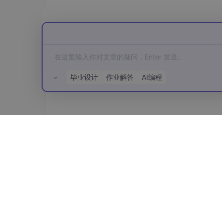
新建GREP样式，规则为
\d+\.\d
{2}
（红色、加粗）。
新建GREP样式，规则为
SKU
\d+
（
一号字体）。
新建GREP样式，规则为
【新品】
毕业设计
作业解答
AI编程
字）。 将这个“产品描述”段落样
一键生成与更新
：在“数据合并”面板中，点
中的每一行，流式填充到你的模板单元中，
在，所有价格、货号、标签都在生成的同
所有评论(0)
轻松应对变更
：如果在付印前，市场部需要
无需在InDesign里做任何修改。只需让他
数据源，重新生成一次合并文档即可。2
这个工作流，将设计师从“格式的奴隶”解放出来
模板系统，然后让数据和规则去完成剩下99%