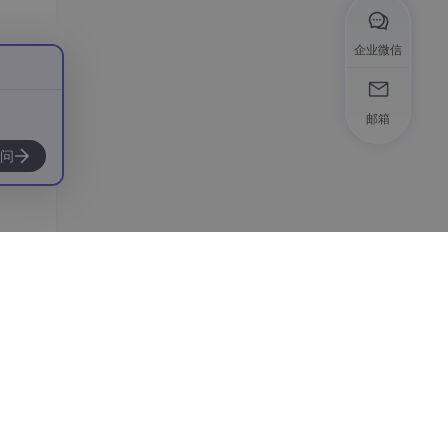
式
企业微信
、小
邮箱
问
数据源
式的存
。你
中更新
。
大的