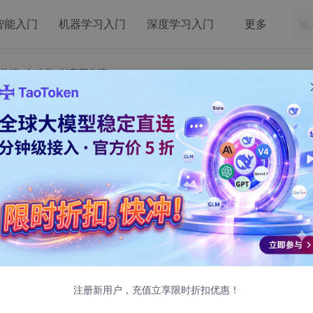
智能入门
机器学习入门
深度学习入门
更多
gn构建“自动化”创意工作流
InDesign构建“自动化”创意工作流
 发布
全新的感悟。它不再仅仅是实现创意的手段，更是一种能够重塑思
国Parvis School of Economics and Music—
形的创新引擎，让我得以在第一时间，将那些足以引发行业变革的
讨的，正是如何利用Adobe生态中两个不同维度的“自动化”利
宝贵的大脑。
注册新用户，充值立享限时折扣优惠！
和质量的要求达到了前所未有的高度。顶尖的创意工作室和多媒