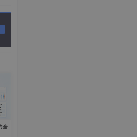
“假
于制作
品目录
GRE
本框
应用上
力全