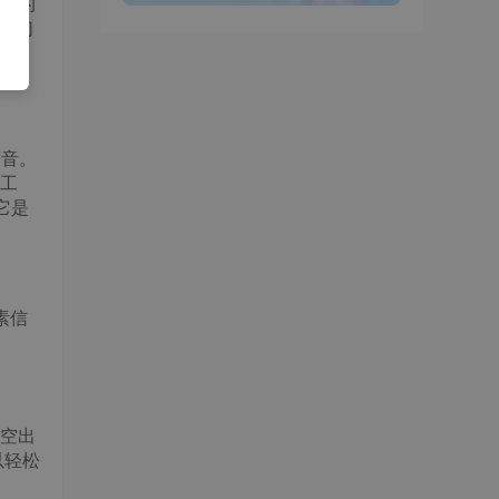
正的
，它们
的福音。
工
它是
素信
空出
以轻松