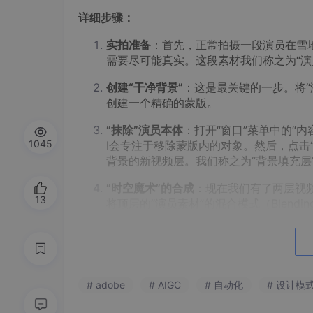
详细步骤：
实拍准备
：首先，正常拍摄一段演员在雪
需要尽可能真实。这段素材我们称之为“演
创建“干净背景”
：这是最关键的一步。将“演
创建一个精确的蒙版。
“抹除”演员本体
：打开“窗口”菜单中的“内
1045
I会专注于移除蒙版内的对象。然后，点击
背景的新视频层。我们称之为“背景填充层
“时空魔术”的合成
：现在我们有了两层视频
13
将顶层的“演员素材”的混合模式（Blending M
见证奇迹
：播放视频，你会看到一个惊人
透明的鬼影效果），但他踩踏雪地所造成
而背景填充层没有的“差异信息”。
# adobe
# AIGC
# 自动化
# 设计模
效果增强
：为了让效果更逼真，你可以复
的大致区域并进行“反向”，从而只保留脚