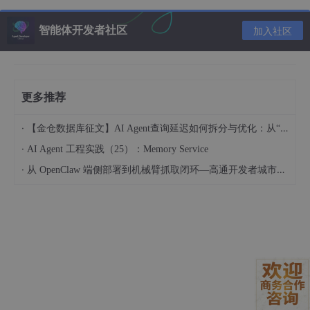
智能体开发者社区
加入社区
<?php
class
UserInfo
{

更多推荐
public
$name
 = 
""
;

public
$age
 = 
0
;

·
【金仓数据库征文】AI Agent查询延迟如何拆分与优化：从“慢在哪“到“怎么改“
public
$blog
 = 
""
;

·
AI Agent 工程实践（25）：Memory Service
·
public
function
__construct
(
$name
, 
$age
, 
$blog
)

从 OpenClaw 端侧部署到机械臂抓取闭环—高通开发者城市创享工坊实践 (成都站)
{

$this
->name = 
$name
;

$this
->age = (
int
)
$age
;

$this
->blog = 
$blog
;

    }

function
get
(
$url
)

{

$ch
 = 
curl_init
();
