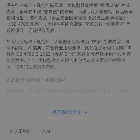
没有行业标准 / 规范的提示词，大模型只能根据 “通用认知” 生成
内容，很容易出现 “想当然” 的错误。比如，让大模型写 “食品安全
检测报告”，若不提及《食品安全国家标准 食品微生物学检验》
（GB 4789 系列），大模型可能会遗漏 “菌落总数”“大肠菌群” 等
必检项目，导致报告无效。
加入行业标准 / 规范后，大模型会以标准为 “依据” 生成内容，确
保不缺项、不偏离，符合行业通用要求。比如在提示词中明确 “需
符合 GB 4789.2-2022《食品安全国家标准 食品微生物学检验 菌
落总数测定》”，大模型就会在报告中包含该标准要求的检测方
法、结果判定依据等内容。
2.2 提升内容的 “可落地性”
很多时候，我们需要大模型生成的内容能直接用于工作，比如提交
给客户的方案、上报给监管部门的报告、团队内部执行的流程文
档。这些场景对内容的专业性和规范性要求极高，没有行业标准支
撑的内容，很可能无法通过审核或无法落地执行。
点击阅读全文
例如，让大模型写一份 “建筑工程施工安全方案”，若提示词中加入
《建筑施工安全检查标准》（JGJ59-2011），大模型生成的方案
# 人工智能
# AI
会包含标准要求的 “脚手架检查”“临时用电安全”“高处作业防护” 等
核心模块，拿到施工现场就能直接参考执行；若没有这些标准，方