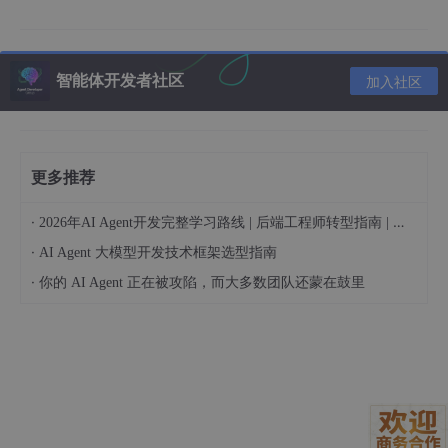
案可能只是泛泛而谈，缺乏实际操作价值。
2.3 减少后续 “修改成本”
智能体开发者社区
加入社区
没有行业标准 / 规范的提示词，生成的内容往往需要反复修改。比
如，让大模型写 “软件开发需求文档”，第一次生成的文档格式混
乱，缺少 “功能模块划分”“接口规范” 等核心部分；第二次补充需求
后，又发现没有符合《软件需求规格说明规范》（GB/T 9385-20
更多推荐
08）的术语定义；多次修改下来，浪费大量时间。
在提示词中提前加入行业标准 / 规范，大模型会一次性按标准要求
·
2026年AI Agent开发完整学习路线 | 后端工程师转型指南 | 从零到手搓生产级多Agent系统
生成内容，减少后续修改的次数。比如在提示词中明确 “需符合 G
·
AI Agent 大模型开发技术框架选型指南
B/T 9385-2008《计算机软件需求规格说明规范》，包含‘范围’‘引
用文件’‘需求规定’‘运行环境规定’等章节”，生成的需求文档就能基
·
你的 AI Agent 正在被攻陷，而大多数团队还蒙在鼓里
本满足规范要求，只需微调细节即可。
3. 第一步：筛选适合融入提示词的行业标准 / 规范
不是所有行业标准 / 规范都需要加入提示词，盲目堆砌标准会让提
示词冗长，反而影响大模型的理解。正确的做法是先筛选出 “核
心、相关、现行” 的标准 / 规范，再融入提示词。