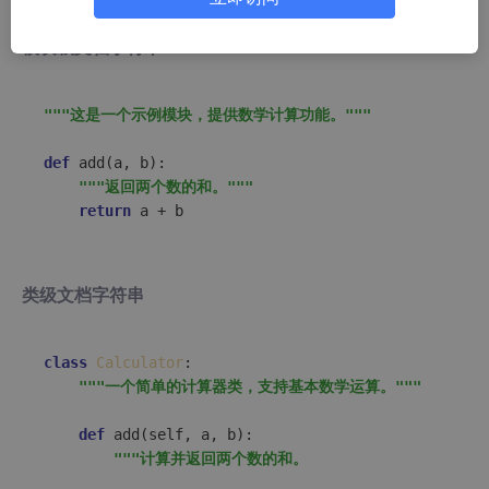
模块级文档字符串
"""这是一个示例模块，提供数学计算功能。"""
def
add
(
a, b
):

"""返回两个数的和。"""
return
类级文档字符串
class
Calculator
:

"""一个简单的计算器类，支持基本数学运算。"""
def
add
(
self, a, b
):

"""计算并返回两个数的和。
