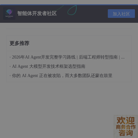
示例：访问文档字符串
智能体开发者社区
加入社区
def
multiply
(
a, b
):

"""返回两个数的乘积。"""
return
 a * b

更多推荐
print
(multiply.__doc__)  
# 输出: "返回两个数的乘积。"
·
2026年AI Agent开发完整学习路线 | 后端工程师转型指南 | 从零到手搓生产级多Agent系统
·
AI Agent 大模型开发技术框架选型指南
·
你的 AI Agent 正在被攻陷，而大多数团队还蒙在鼓里
3.
__doc__
的特殊用法
动态修改文档字符串
虽然不常见，但可以在运行时修改
__doc__
：
def
greet
(
name
):

return
f"Hello, 
{name}
!"