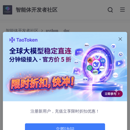
智能体开发者社区
智能体开发者社区
python __doc__
python __doc__
IM-STONE
553人浏览 · 2025-07-01 21:03:15
在Python中，
__doc__
是一个特殊的内置属性，用于存储模块、
类、函数或方法的文档字符串（docstring）。文档字符串是对代
码功能的描述，通常位于模块、类或函数的第一行，可以通过
对象.
__doc__
动态访问。
注册新用户，充值立享限时折扣优惠！
1. 文档字符串的定义方式
文档字符串用三引号（单引号或双引号）包裹，位于代码对象的开
立即访问
头：