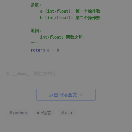
        参数:

            a (int/float): 第一个操作数

            b (int/float): 第二个操作数

        返回:

            int/float: 两数之和

        """
return
2.
__doc__
属性的作用
交互式帮助
：在REPL中使用
help
(对象)
时，会显示
点击阅读全文
__doc__
的内容。
自动生成文档
：如Sphinx、Doxygen等工具会提取
# python
# c语言
# c++
__doc__
生成API文档。
代码自省
：运行时动态获取代码对象的说明。