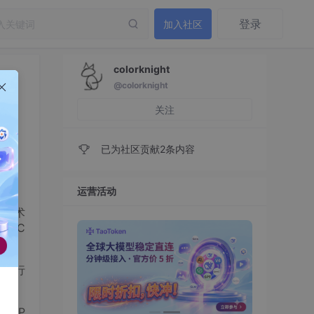
登录
加入社区
colorknight
@colorknight
关注
已为社区贡献2条内容
运营活动
P技术
对MC
新进行
MCP