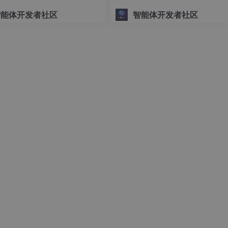
坊实践 (成都站)
智能体开发者社区
智能体开发者社区
以及设置工作节点等属性。这里设置的名称即MCP对外提供
部署的节点位置。HuggingFists系统新增了一类MCP节点
P节点，用于解决部署不同MCP服务，负载均衡、特殊网络部署