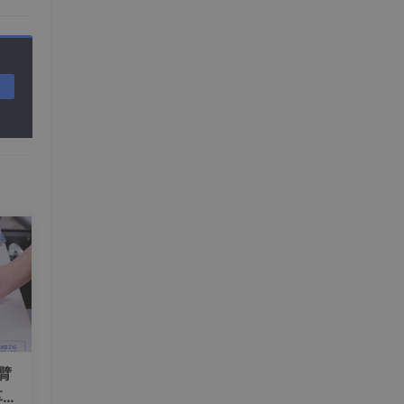
械臂
享工