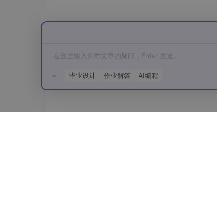
毕业设计
作业解答
AI编程
所有评论(0)
MCP维护管理：
创建完MCP服务后，进入服务，可以看到MC
可用性。