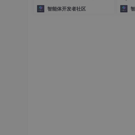
“到“怎么改“
智能体开发者社区
如上图，新增内部MCP服务时，需填充名称
名，是服务URL的组成部分。工作节点即MCP服务
用于部署MCP服务。支持存在多个不同的MC
不同的应用场景。