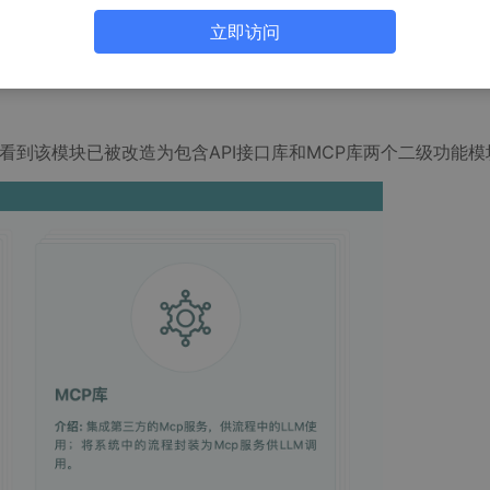
立即访问
om/video/BV1Zk1jBoEZJ/
块，可以看到该模块已被改造为包含API接口库和MCP库两个二级功能