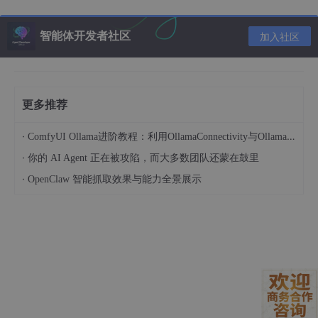
常见问题解决
智能体开发者社区
加入社区
出现
Could
not
locate
zlibwapi.dll
错误时，需要手动下载该文件
并放入
C:
\Windows\System32
。若遇到
OutOfMemoryError
，可尝试添加
--medvram
或
--lowvram
参数。
更多推荐
对于ModuleNotFoundError，建议重建虚拟环境：
·
ComfyUI Ollama进阶教程：利用OllamaConnectivity与OllamaOptions打造定制化LLM工作流
·
你的 AI Agent 正在被攻陷，而大多数团队还蒙在鼓里
python -m venv venv

·
OpenClaw 智能抓取效果与能力全景展示
.\venv\
pip 
install 
自定义扩展安装
通过扩展列表页面或手动安装方式添加插件：