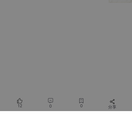
cd
 extensions

git 
clone
安装后需重启WebUI并在设置中启用插件。部分插件如ControlNet
需要额外下载预处理器模型。
12
0
0
分享
所有评论(0)