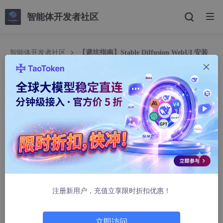
智能体开发者社区
智能体开发者社区
【避坑指南】Stable Diffusion WebUI 安装
部署教程（附代码片段）
【避坑指南】Stable Diffusion WebUI 安装部署教
程（附代码片段）
ouhibuf577892sv
1471人浏览 · 2025-09-21 23:17:57
安装前的准备工作
确保系统满足以下要求：Windows 10/11 或 Linux 系统，NVIDIA
注册新用户，充值立享限时折扣优惠！
显卡（推荐 4GB 显存以上），Python 3.10.6。关闭杀毒软件避免
误拦截文件。
下载官方仓库代码：
立即访问