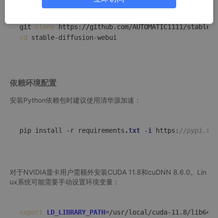
git 
clone
cd
依赖环境配置
安装Python依赖包时建议使用清华源加速：
pip install -r requirements
.txt
 -
i
 https:
//pypi.tun
对于NVIDIA显卡用户需额外安装CUDA 11.8和cuDNN 8.6.0。Lin
ux系统可能需要手动设置环境变量：
export
LD_LIBRARY_PATH