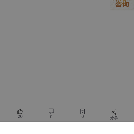
三、Ollama开源模型下载
3.1 继续在终端用命令下载需要的模型：
在终端里面用命令：ollama run llama2
模型下载完后，对模型进行测试，如果要退出可以用
Use Ctrl + d
or /bye to exit.
20
0
0
分享