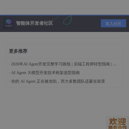
智能体开发者社区
加入社区
2.2 用ollama下载需要的大模型，注意要先到系统的属性
更多推荐
里面进行ollama 环境变量设置模型的存放地址，不然都会
·
2026年AI Agent开发完整学习路线 | 后端工程师转型指南 | 从零到手搓生产级多Agent系统
存放到C 盘。
·
AI Agent 大模型开发技术框架选型指南
在
Windows
系统中，为
Ollama指定模型下载位置可以通过设置环
·
你的 AI Agent 正在被攻陷，而大多数团队还蒙在鼓里
境变量来实现。以下是详细步骤：
OLLAMA_MODELS
D:\Ollama
Models(可以根据自己的情况选择要存放的地方，一定要有较大空
间)，如下图进行设置：