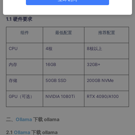
一、环境准备（5分钟）
1.1
硬件要求
组件
最低配置
推荐配置
CPU
4
核
8
核以上
内存
16GB
32GB+
存储
50GB SSD
200GB NVMe
GPU
（可选）
NVIDIA 1080Ti
RTX 4090/A100
二、
Ollama
下载 ollama
2.1
Ollama
下载 ollama