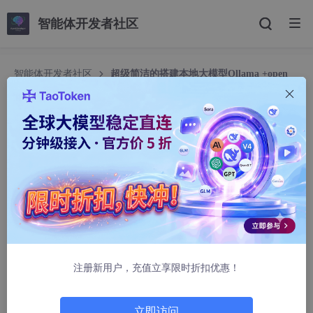
智能体开发者社区
智能体开发者社区
超级简洁的搭建本地大模型Ollama +open
UI（亲自实操）
超级简洁的搭建本地大模型Ollama +open UI（亲
自实操）
玄248
1954人浏览 · 2025-08-27 23:45:00
引言
在AI大模型普及的今天，本地化部署成为开发者追求隐私保护与定
注册新用户，充值立享限时折扣优惠！
制化需求的核心方案。本文基于Ollama 0.3.0+和Open UI 1.5.0最
新版本，提供一套经过实测的极简部署方案，30分钟内即可搭建
完成。
立即访问