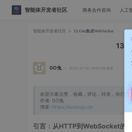
智能体开发者社区
商务合作咨询
人工
智能体开发者社区
13.Gin集成WebSocket
13.
GO兔
·
2025-07-02 18:05:59 发布
欢迎大家点赞，收藏，评论，转发，你们的
作者: GO兔
博客:
https://luckxgo.cn
引言：从HTTP到WebSocket的