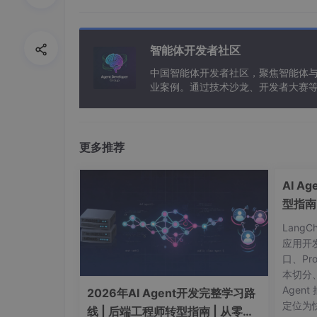
HTTP/1.1
101
Upgrade
: 
智能体开发者社区
Connection
: 
Sec-WebSocket-Accept
: 
中国智能体开发者社区，聚焦智能体
业案例。通过技术沙龙、开发者大赛
能应用。
握手完成后，HTTP连接升级为WebSocket
二、Gin集成WebSocket实战
更多推荐
2.1 环境准备与依赖安装
AI A
型指南
Gin框架本身不直接提供WebSocket支持，我们需要
实现：
Lang
应用开
口、Pr
本切分
mkdir
 gin-websocket-
demo
 && cd gin-webs
Agent
2026年AI Agent开发完整学习路
定位为快
线 | 后端工程师转型指南 | 从零到