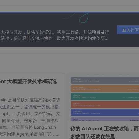
加入社区
与大模型开发，提供前沿资讯、实用工具链、开源项目及行
等活动，促进经验交流与协作，助力开发者快速构建创新智
连接，开始双向通信。
：从基础到进阶
gent 大模型开发技术框架选
使用gorilla/websocket库，这是Go语言中最流行的WebSo
Chain 是目前认知度最高的大模型
发生态之一，提供统一的模型接
ompt、工具调用、文档加载、文
、向量存储、检索器、中间件和
ocket-
demo
 抽象。当前官方将 LangChain
你的 AI Agent 正在被攻陷，
速构建 Agent 的高层框架，并
多数团队还蒙在鼓里