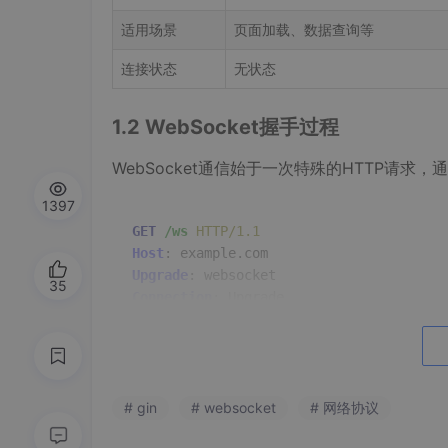
适用场景
页面加载、数据查询等
连接状态
无状态
1.2 WebSocket握手过程
WebSocket通信始于一次特殊的HTTP请求，
1397
GET
/ws
HTTP/1.1
Host
: 
Upgrade
: 
35
Connection
: 
Sec-WebSocket-Key
: 
Sec-WebSocket-Version
: 
# gin
# websocket
# 网络协议
服务器同意升级后返回：