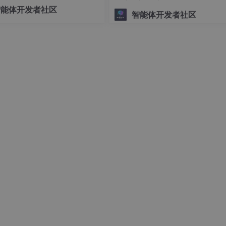
可控的底层编排交给 LangGra
智能体开发者社区
智能体开发者社区
et连接
够接收客户端消息并返回响应：