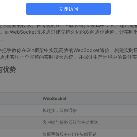
？”
立即访问
正是你需要的技术。在传统的HTTP请求-响应模式中，客户端只能
而WebSocket技术通过建立持久化的双向通信通道，让实时
式。
手把手教你在Gin框架中实现高效的WebSocket通信，构建实时
逐步实现一个完整的实时聊天系统，并探讨生产环境中的最佳实
与优势
WebSocket
长连接，双向通信
客户端与服务器双向主动发送
仅握手阶段有HTTP头部开销