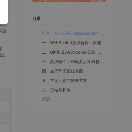
目录
被动
数据
引言：从HTTP到WebSocket的通信革命
一、WebSocket技术解析：原理与优势
聊
二、Gin集成WebSocket实战：从基础到进阶
践。
三、高级特性：构建多人实时聊天系统
四、生产环境最佳实践
五、常见问题与解决方案
六、总结与扩展
结语