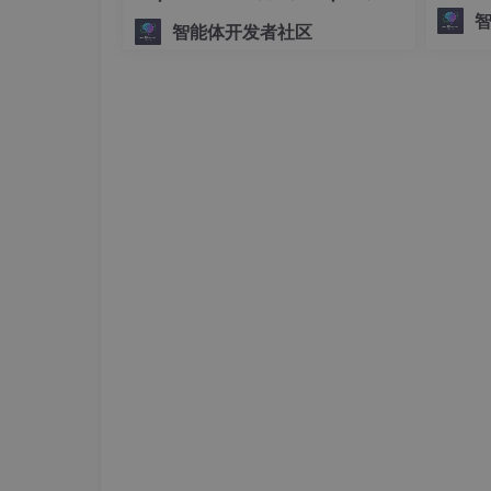
将复杂、
手搓生产级多Agent系统
go
mod
 init gin-websocket-
demo
智能体开发者社区
ph。
go
get
go
get
2.2 基础实现：创建第一个WebSock
下面实现一个简单的WebSocket服务器，能
package
 main

import
 (

"log"
"net/http"
"github.com/gin-gonic/gin"
"github.com/gorilla/websocket"