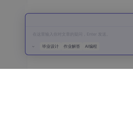
)

// 配置WebSocket升级器
var
 upgrader = websocket.Upgrader{

// 允许跨域
    CheckOrigin: 
func
(r *http.Request)
return
true
毕业设计
作业解答
AI编程
    },

}

// WebSocket处理函数
func
wsHandler
(c *gin.Context)
 {

所有评论(0)
// 将HTTP连接升级为WebSocket连接
    conn, err := upgrader.Upgrade(c.Wri
if
 err != 
nil
 {

        log.Printf(
"升级WebSocket连接失败
return
    }

defer
 conn.Close()
