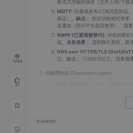
要流式传输的场景（文件上传/下载
MQTT:
轻量级发布/订阅消息协议。
保证）。
缺点：
协议功能相对简单
送通知（部分平台底层使用）、需要
XMPP (已逐渐被替代):
传统的即时
低。
业务场景：
遗留聊天系统，新
DNS over HTTPS/TLS (DoH/DoT)
染。
缺点：
可能略增延迟。
业务场
1234
传输层协议 (Transport Layer):
TCP:
面向连接、可靠、有序的字节
31
拥塞控制可能影响突发传输、队头阻
靠传输的场景。
UDP:
无连接、不可靠、尽力而为的
不保证可靠性和顺序、可能丢包乱序
# android
作指令）、DNS 查询、QUIC 的基