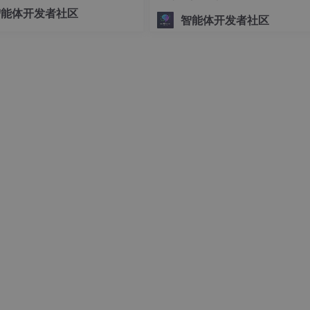
可控的底层编排交给 LangGra
智能体开发者社区
蓝牙，适合音频传输（A2DP, HFP）和文件传输（OBEX）。
智能体开发者社区
etooth Smart):
Android 近场通信的核心！
超低功耗、适合间
c Attribute Profile), Services, Characteristics, Descriptor
手表）、健康设备（血压计、血糖仪）、智能家居传感器/控制
件/联系人共享（Android Beam 底层之一）。
pp 读取 NFC 标签（如海报、产品包装）或写入标签。
数据（Android Beam 底层之一，正在被 Nearby Share 
 HCE):
App 模拟 NFC 卡（如门禁卡、公交卡、支付卡）。
业
/Google Pay 底层）、公交卡、门禁卡、读取产品信息标签、快