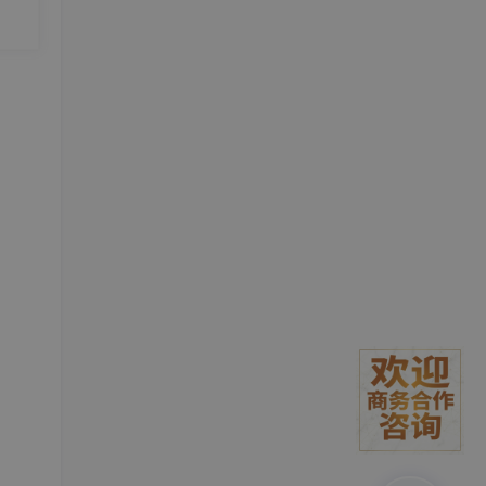
歇性
s。
业
器、
取
务场
速配对