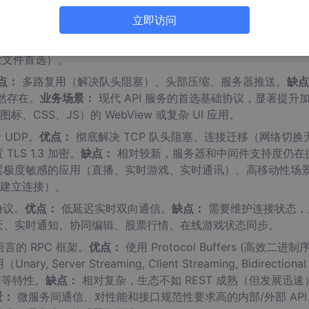
立即访问
议。
优点：
简单、通用、支持广泛。
缺点：
队头阻塞（Head-of
 HTTPS 加密）、效率较低（每个请求需建立连接）。
业务场景：
通
大文件首选）。
点：
多路复用（解决队头阻塞）、头部压缩、服务器推送。
缺点
仍然存在。
业务场景：
现代 API 服务的首选基础协议，显著提升
CSS、JS）的 WebView 或复杂 UI 应用。
UDP。
优点：
彻底解决 TCP 队头阻塞、连接迁移（网络切换
TLS 1.3 加密。
缺点：
相对较新，服务器和中间件支持度仍在
迟极度敏感的应用（直播、实时游戏、实时通讯）、高移动性场
建立连接）。
协议。
优点：
低延迟实时双向通信。
缺点：
需要维护连接状态，
天、实时通知、协同编辑、股票行情、在线游戏状态同步。
言的 RPC 框架。
优点：
使用 Protocol Buffers (高效二进制
rver Streaming, Client Streaming, Bidirectional 
复用等特性。
缺点：
相对复杂，生态不如 REST 成熟（但发展迅速
景：
微服务间通信、对性能和接口规范性要求高的内部/外部 API