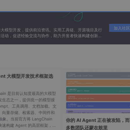
加密传输层之上的通信。
优点：
提供机密性、完整性、身份认证
.3 已大幅优化）。
业务场景：
几乎所有
通过公共互联网传输敏
加入社区
PC over TLS, LDAPS, IMAPS 等）。
必须使用！
与大模型开发，提供前沿资讯、实用工具链、开源项目及行
等活动，促进经验交流与协作，助力开发者快速构建创新智
寻址和路由。
要的局域网和互联网接入方式。
广域移动互联网接入。5G 提供超低延迟 (uRLLC) 和超大连接 
gent 大模型开发技术框架选
如 Android TV Box, Kiosk）通过 USB 适配器使用。
Chain 是目前认知度最高的大模型
发生态之一，提供统一的模型接
ompt、工具调用、文档加载、文
、向量存储、检索器、中间件和
路由。
 抽象。当前官方将 LangChain
你的 AI Agent 正在被攻陷，
速构建 Agent 的高层框架，并
多数团队还蒙在鼓里