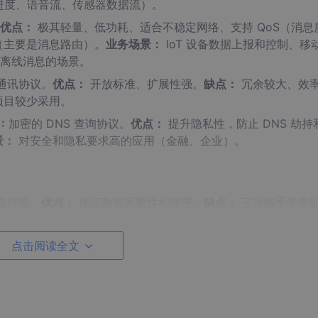
进度、语音流、传感器数据流）。
优点：
极其轻量、低功耗、适合不稳定网络、支持 QoS（消息
（主要是消息路由）。
业务场景：
IoT 设备数据上报和控制、移
离线消息的场景。
通讯协议。
优点：
开放标准、扩展性强。
缺点：
冗余较大、效
项目较少采用。
:
加密的 DNS 查询协议。
优点：
提升隐私性，防止 DNS 劫持
景：
对安全和隐私要求高的应用（金融、企业）。
流传输。
优点：
保证数据完整性和顺序。
缺点：
三次握手带来
塞。
业务场景：
HTTP/1.1/2、WebSocket、SMTP、FTP 等
点击阅读全文
数据报传输。
优点：
低延迟、无连接开销、无拥塞控制束缚。
。
业务场景：
实时音视频（RTP/RTCP）、在线游戏（状态同
础。