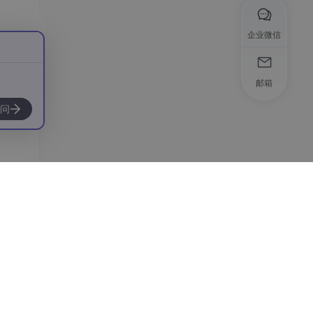
、距
统蓝
企业微信
邮箱
etoo
问
线发现
oo
（支
、证书