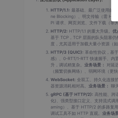
HTTP/1.1:
最基础、最广泛使用的协
ne Blocking）、明文传输（需
PI 请求、网页浏览、文件下载（非
HTTP/2:
HTTP/1.1 的重大升级。
优
基于 TCP，TCP 层面的队头阻塞
度，尤其适用于加载大量小资源（如图标、
HTTP/3 (QUIC):
革命性协议，基于 
感）、0-RTT/1-RTT 快速握手、内置 
升，调试稍复杂。
业务场景：
对延
（频繁切换网络）、弱网环境（更快
WebSocket:
全双工、持久化连接
器资源消耗相对高。
业务场景：
聊
gRPC (基于 HTTP/2):
高性能、跨语
化)、强类型接口定义、支持流式调用（Unary, Se
aming）、基于 HTTP/2 的多路
调试工具不如 HTTP 直观。
业务场