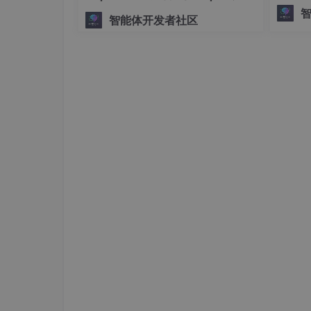
将复杂、
手搓生产级多Agent系统
Classic Bluetooth (BR/EDR):
传统
智能体开发者社区
ph。
Bluetooth Low Energy (BLE - Blu
数据传输。
核心概念：
GATT (Generi
务场景：
连接智能穿戴设备（手环、
Beacon (室内定位、信息推送)、文
NFC (Near Field Communication):
工作模式：
读/写模式 (Reader/Writer):
A
点对点模式 (P2P):
设备间交换小量
代）。
卡模拟模式 (Card Emulation -
景：
移动支付（Apple Pay
（配对蓝牙/Wi-Fi 设备）。
Wi-Fi Direct / Wi-Fi P2P: