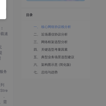
-Li
用 A
目录
一、 核心网络协议栈分析
：
加载速
二、 近场通信协议分析
三、 网络框架选型分析
无
四、 关键选型考量因素
提
五、 典型业务场景选型建议
景
六、 架构图示意 (简化版)
服务
七、 总结与趋势
序列
Stre
），
、需