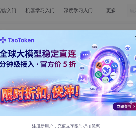
智能入门
机器学习入门
深度学习入门
更多
选型
id开发中通信协议与框架选型
发布
据通信，满足不同业务场景下的特定需求（如低延迟、高吞吐、
传输层
和
网络层
。近场通信则更多工作在
数据链路层
和
物理
注册新用户，充值立享限时折扣优惠！