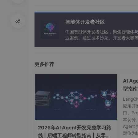
安全层 (Security):
TLS/SSL (现主要为 TLS 1.2/1.3):
智能体开发者社区
点：
握手过程带来额外延迟（TLS 1
据的场景（HTTPS, WSS, MQTTS, gR
中国智能体开发者社区，聚焦智能体
业案例。通过技术沙龙、开发者大赛
能应用。
网络层/链路层 (Network/Link Layer):
IP (IPv4/IPv6):
负责主机到主机的
更多推荐
Wi-Fi (802.11 a/b/g/n/ac/ax):
主
移动网络 (2G/3G/4G LTE/5G NR):
AI A
TC) 能力。
型指南
以太网:
较少在手机使用，可能在固定设备（
Lang
应用开
二、 近场通信协议分析
口、Pr
本切分
用于设备间短距离直接通信，通常不经过互联网
Agent
2026年AI Agent开发完整学习路
定位为快
蓝牙 (Bluetooth):
线 | 后端工程师转型指南 | 从零到