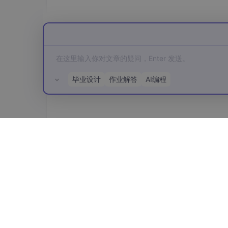
允许设备在无 Wi-Fi 热点或互联网
离相对较远。
缺点：
功耗比 BLE
牙）、本地多人游戏、打印、设备间
Android Nearby Connections API:
谷歌提供的
高级抽象层
，封装了底层物理传输
毕业设计
作业解答
AI编程
th）。
优点：
开发者无需直接处理底
和连接。
缺点：
可控性相对底层 AP
gle 的 Nearby Share 基
三、 网络框架选型分析
所有评论(0)
选择合适的框架能极大提升开发效率和网络质量
HTTP 客户端库：
OkHttp (Square):
当前 Android
持 HTTP/2, 连接池）、强大灵活
固定）。
必选！
几乎所有现代 Andro