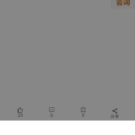
四、数据标注说明
边界框标注
：对视频帧或图片中的烟雾区域进行精确
标注，形成边界框。
23
0
0
分享
类别标签
：为每张图片或视频帧分配一个标签，指示
所有评论(0)
是否存在烟雾。