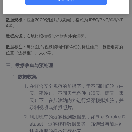
数据集名称
：加油站烟雾检测数据集。
数据规模
：包含2000张图片/视频帧，格式为JPEG/PNG/AVI/MP
4等。
数据来源
：实地模拟拍摄加油站内外的烟雾。
数据标注
：每张图片/视频帧均附有详细的标注信息，包括烟雾的
位置（边界框）、大小等。
三、数据收集与预处理
数据收集
：
在符合安全规范的前提下，于不同时间段（白
天、夜晚）、不同天气条件（晴天、雨天、雾
天）下，在加油站内外进行烟雾模拟实验，并
录制视频或拍摄照片。
利用现有的烟雾检测数据集，如Fire Smoke D
ataset、烟雾视频数据集等，筛选出与加油站
环境相似的样本进行补充。