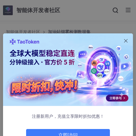
智能体开发者社区
智能体开发者社区
加油站烟雾检测数据集
加油站烟雾检测数据集
Mood、
1112人浏览 · 2025-01-10 08:39:33
一、引言
加油站内储存有大量易燃易爆物质，一旦发生火灾，后果不堪设
想。传统的烟雾报警系统多依赖于离子感烟探测器或光电感烟探测
器，但这些设备在特定环境下（如高湿度、强风等）可能存在误报
或漏报的情况。因此，结合深度学习技术的智能烟雾检测系统成为
注册新用户，充值立享限时折扣优惠！
新的研究热点。而这一切的基础，离不开高质量的数据集支持。
二、
数据集
概述
立即访问