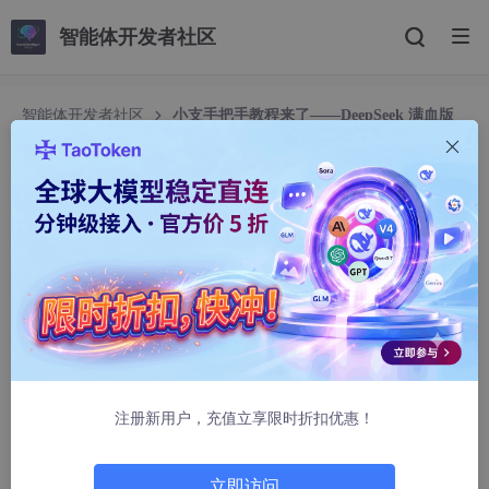
智能体开发者社区
智能体开发者社区
小支手把手教程来了——DeepSeek 满血版
在 IDEA 中怎么用？
小支手把手教程来了——DeepSeek 满血版在 IDE
A 中怎么用？
Stitch .
1857人浏览 · 2025-03-17 22:33:43
前言
哈喽友友们，最近科技圈可谓热闹非凡，有几件大事值得友
注册新用户，充值立享限时折扣优惠！
友们关注——苹果与阿里携手，为国行版 iPhone 提供 AI 技术服
务；DeepSeek R1 开源 6 个模型，其中 4 个源于阿里 Qwen；阿
里云的通义灵码插件迅速集成了 DeepSeek - R1 满血版。我身边
立即访问
同事体验后赞不绝口，今天小支就为友友们带来通义灵码集成的 D