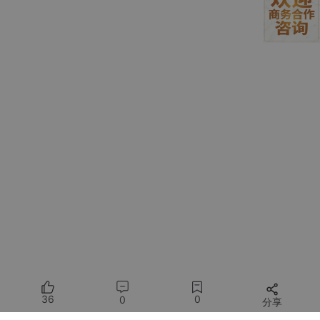
2. 体验智能问答
小支觉得 AI 编码助手最大的好处就是可以随时提问，不用再
切换到浏览器去搜索，这能够极大提升我们的开发效率。况且真切
到浏览器的聊天页面，也不一定能丝滑响应。
个人感觉，DeepSeek 官网应该是做了限流措施，在一定时间内只
能提问一次，连续提问就会直接提示“服务器繁忙、请稍后再试”。
36
0
0
分享
这也是没办法的事，算力紧张，DeepSeek 已经够努力了，但奈何