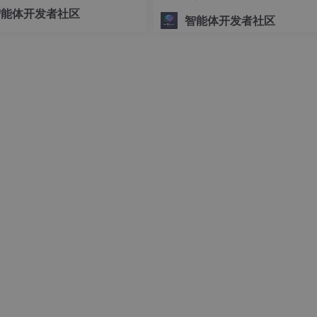
可控的底层编排交给 LangGra
智能体开发者社区
智能体开发者社区
源神器
，3步永久备份你的B站历史记录，还能生成超酷的
年度摸