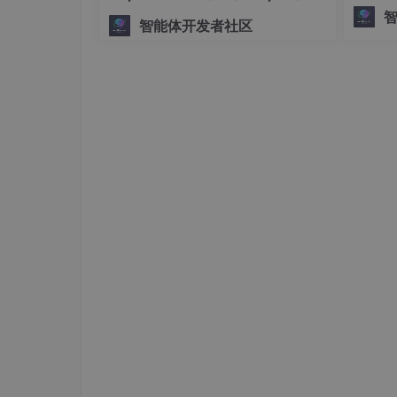
将复杂、
手搓生产级多Agent系统
智能体开发者社区
ph。
别慌！
今天安利一个
学生党&打工人必备的开
图
，甚至用AI帮你总结视频重点！