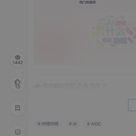
1442
🌧️
你的B站回忆正在消失？
13
打开B站历史记录，是不是发现半年前追的番、
# 哔哩哔哩
# AI
# AIGC