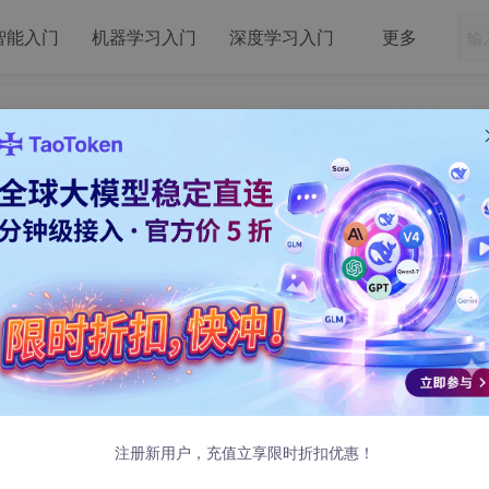
智能入门
机器学习入门
深度学习入门
更多
B站的AI神器
，可以保存观看记录，支持
视频下载
、
数据分析
、
AI
摘要
和后端
。
注册新用户，充值立享限时折扣优惠！