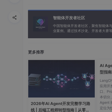
智能体开发者社区
中国智能体开发者社区，聚焦智能体
业案例。通过技术沙龙、开发者大赛
能应用。
更多推荐
AI A
型指南
——B站历史记录只保留180天，过期自动清除
Lang
那些深夜刷过的宝藏视频、收藏的干货，难道只
应用开
口、Pr
本切分
Agent
2026年AI Agent开发完整学习路
定位为快
线 | 后端工程师转型指南 | 从零到