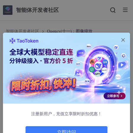
智能体开发者社区
智能体开发者社区
Opencv(十一) : 图像缩放
Opencv(十一) : 图像缩放
Mrliu__
1885人浏览 · 2025-11-12 09:00:00
文章目录
思维导图
前言
注册新用户，充值立享限时折扣优惠！
一、图像缩放核心原理深度解析
1.1 图像缩放的本质
立即访问