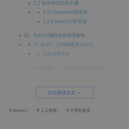
2.2 软件环境安装步骤
2.2.1 Python环境安装
2.2.2 OpenCV库安装
四、Python编程实例深度解析
4.1 实例1：五种插值算法对比
实验结果分析：
4.2 实例2：不同缩放比例效果对比
实验结果分析：
五、实验现象与结果深度分析
点击阅读全文
5.1 缩放比例对图像质量的影响
5.1.1 放大操作（fx/fy > 1）
# opencv
# 人工智能
# 计算机视觉
5.1.2 缩小操作（fx/fy < 1）