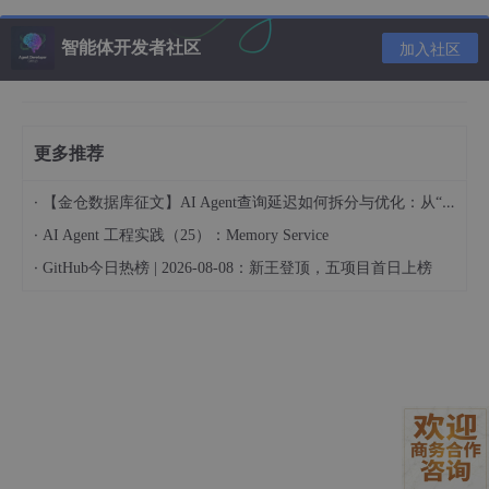
5.2 插值算法的性能对比
5.3 独立轴缩放的特殊现象
智能体开发者社区
加入社区
六、总结与展望
6.1 核心知识点总结
更多推荐
·
【金仓数据库征文】AI Agent查询延迟如何拆分与优化：从“慢在哪“到“怎么改“
思维导图
·
AI Agent 工程实践（25）：Memory Service
·
GitHub今日热榜 | 2026-08-08：新王登顶，五项目首日上榜