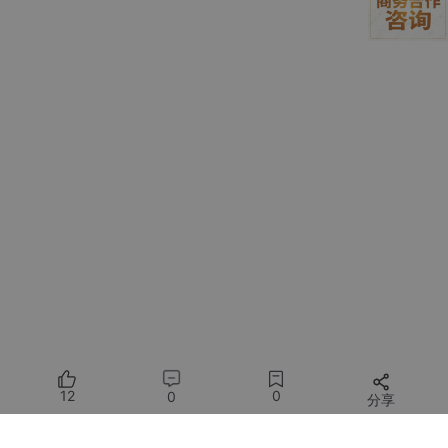
我们把图表纵轴上下限修改一下，可以更精确的看到变化情况：
当在常见的流媒体码率下，只要压到 50% 左右，SSIM 就开始有
12
0
0
分享
较大损失，虽然肉眼可以发现画质损失了，但是不明显，依旧属于
能看。但是当压到 10% 的时候，那就很无语了。