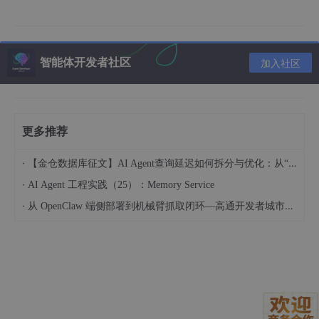
STARTPTS
[main]
;
[1:v]
settb=AVTB,setpts=PTS-
STARTPTS
[ref]
;
[main]
[ref]
ssim"
，而不是网上常见的
-filter_complex ssim
，是因为我的两
个视频如果用这个会识别错误。你可以根据你自己的情况修
智能体开发者社区
加入社区
改一下。
你会看到一个类似编码的过程，然后看到最终的结果：
更多推荐
SSIM
 Y:
0
.
986175
 (
18
.
593297
) U:
0
.
995715
 (
23
.
680221
) 
·
【金仓数据库征文】AI Agent查询延迟如何拆分与优化：从“慢在哪“到“怎么改“
·
AI Agent 工程实践（25）：Memory Service
它分别显示了 YUV 和总共的 SSIM。
·
从 OpenClaw 端侧部署到机械臂抓取闭环—高通开发者城市创享工坊实践 (成都站)
可以看到在高码率的情况下，视频压到 10% 码率的时候曲线才出
现了波动，当然在肉眼观察的时候也发现此处开始，画质有明显的
下降，比如没有那么锐利了（由于素材不咋地，就不放截图了）。