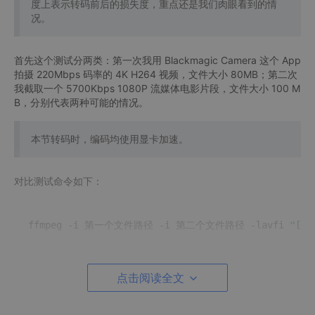
度上表示转码前后的损失度，重点还是我们肉眼看到的情
况。
首先这个测试分两类：第一次我用 Blackmagic Camera 这个 App
拍摄 220Mbps 码率的 4K H264 视频，文件大小 80MB；第二次
我截取一个 5700Kbps 1080P 流媒体电影片段，文件大小 100 M
B，分别代表两种可能的情况。
本节转码时，编码均使用显卡加速。
对比测试命令如下：
ffmpeg -i 第一个文件路径 -i 第二个文件路径 -lavfi 
"
[0:
点击阅读全文
这里我使用的是
-lavfi
"
[0:v]
settb=AVTB,setpts=PTS-