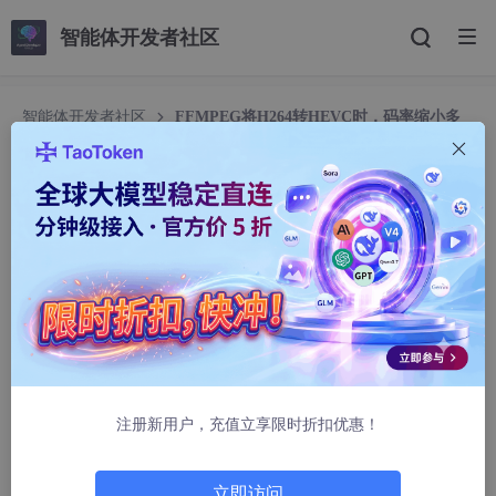
智能体开发者社区
智能体开发者社区
FFMPEG将H264转HEVC时，码率缩小多
少好，以及如何通过SSIM（Structural Similarity Index结构相似
性指数）衡量转码损失
FFMPEG将H264转HEVC时，码率缩小多少好，以
及如何通过SSIM（Structural Similarity Index结
构相似性指数）衡量转码损失
zhonguncle
1350人浏览 · 2025-08-09 14:13:42
最近整理一些视频，我发现太多了，就想把一些本来就需要转码的
视频缩小一下。因为转码的时候为了弥补损失，我将码率增大了 1
注册新用户，充值立享限时折扣优惠！
0-20%，但是如果将 H264 转 HEVC（当然也可以是其他格式），
那么或许不用增大码率甚至可以减少码率。
立即访问
但是码率缩小多少好呢？