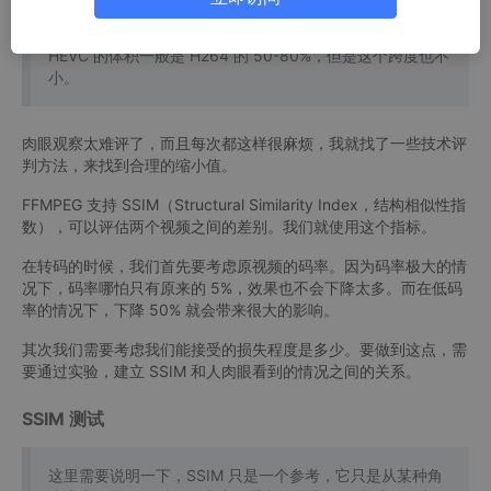
HEVC 的体积一般是 H264 的 50-80%，但是这个跨度也不
小。
肉眼观察太难评了，而且每次都这样很麻烦，我就找了一些技术评
判方法，来找到合理的缩小值。
FFMPEG 支持 SSIM（Structural Similarity Index，结构相似性指
数），可以评估两个视频之间的差别。我们就使用这个指标。
在转码的时候，我们首先要考虑原视频的码率。因为码率极大的情
况下，码率哪怕只有原来的 5%，效果也不会下降太多。而在低码
率的情况下，下降 50% 就会带来很大的影响。
其次我们需要考虑我们能接受的损失程度是多少。要做到这点，需
要通过实验，建立 SSIM 和人肉眼看到的情况之间的关系。
SSIM 测试
这里需要说明一下，SSIM 只是一个参考，它只是从某种角