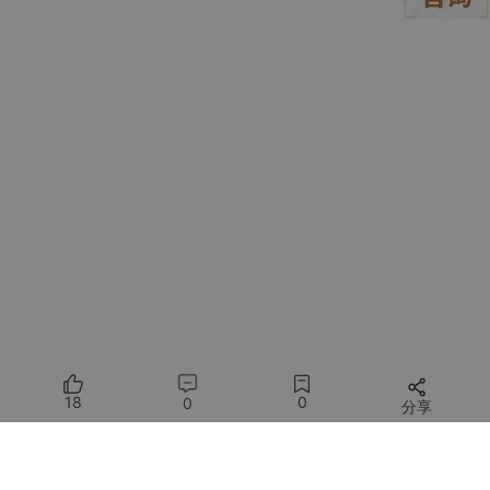
st.subheader(
'2.1 生成 Markdown 文档'
)

# 纯文本
st.text(
"""导入 streamlit 后，就可以直接使用 st.markdo
该方法支持 markdown 语法"""
)

# markdown
st.markdown(
'markdown用法：**加粗**，*倾斜* \n - 1 \n
# 展示代码，有高亮效果
code2 = 
'''import streamlit as st

st.markdown('Streamlit 初步学习')'''
st.code(code2, language=
'python'
web页面效果：
18
0
0
分享
所有评论(0)