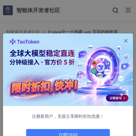
智能体开发者社区
智能体开发者社区
Python中一个构建 web 页面的神奇库
streamlit
Python中一个构建 web 页面的神奇库 streamlit
数据人阿多
1202人浏览 · 2025-03-07 17:19:57
背景
在上一篇文章《基于DeepSeek，构建个人本地RAG知识库》中用
到了
streamlit
库，于是小编初步深入了解了一下，感觉很好
注册新用户，充值立享限时折扣优惠！
用，是数据人的一个好帮手，避免学习前端知识，利用该库直接在
Python 中编码代码，然后启动服务后，在浏览器中可以直接查看
web 页面，省略了后端、前端构建 web 的繁琐过程，数据人可以
立即访问