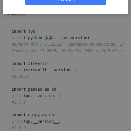
直接把自己的数据以 web 形式展示出来
小编环境
import
print
(
'python 版本：'
#python 版本： 3.11.11 | packaged by Anaconda, Inc.
#(main, Dec 11 2024, 16:34:19) [MSC v.1929 64 bit (
import
print
#1.42.2
import
 pandas 
as
print
#2.2.2
import
 numpy 
as
print
#2.2.2