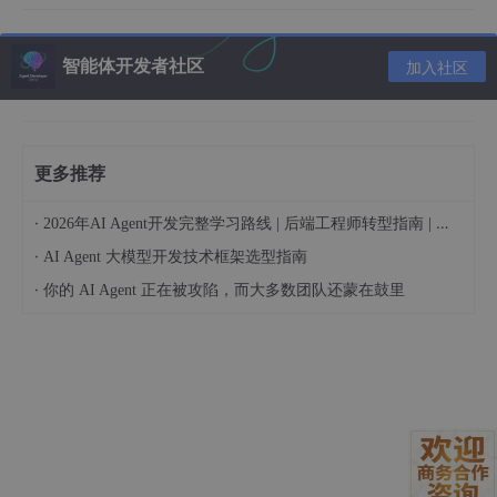
import
 streamlit 
as
智能体开发者社区
加入社区
import
 pandas 
as
import
 numpy 
as
import
 matplotlib.pyplot 
as
更多推荐
各种文本
·
header：一级标题
2026年AI Agent开发完整学习路线 | 后端工程师转型指南 | 从零到手搓生产级多Agent系统
subheader：二级标题
·
AI Agent 大模型开发技术框架选型指南
text：纯文本
·
你的 AI Agent 正在被攻陷，而大多数团队还蒙在鼓里
markdown：支持markdown语法
code：代码
# 展示一级标题
st.header(
'2. 使用'
)

# 展示二级标题