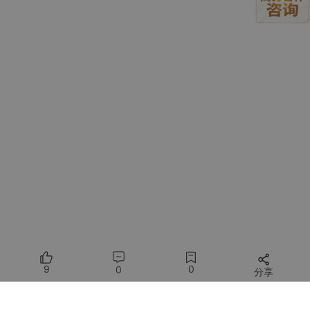
listen
80
;

    server_name localhost;

    location /ws/ {

        proxy_pass http:
//
webservers/ws/;

        proxy_http_version 
1.1
;

        proxy_set_header Upgrade $http_upgrade;

        proxy_set_header Connection 
"$connection_up
        proxy_read_timeout 
3600
s;

    }

常见错误包括：
Connection
头加了双引号 → 变成字面量
map
没放在
http
块顶层
9
0
0
分享
缺少
proxy_buffering
off