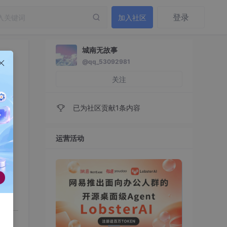
登录
加入社区
城南无故事
@qq_53092981
关注
已为社区贡献1条内容
运营活动