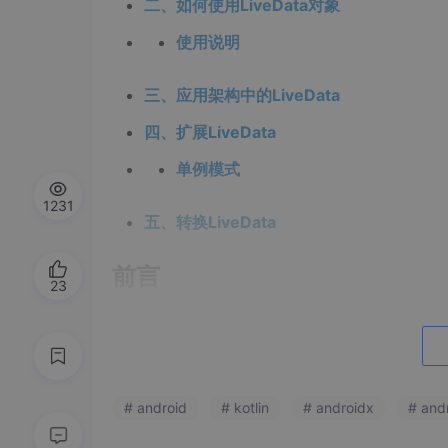
二、如何使用LiveData对象
使用说明
三、应用架构中的LiveData
四、扩展LiveData
单例模式
1231
五、转换LiveData
前言
23
什么是LiveData：及一种可观察的数据存
activity、fragment或service）的生命周期
官网的概念进行如下解释：这个LiveDat
绑定的数据存储组件
# android
# kotlin
# androidx
# and