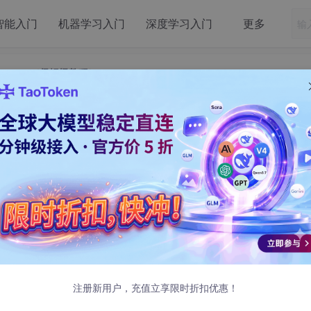
智能入门
机器学习入门
深度学习入门
更多
LiveData（保姆级教程）
ck系列组件之：LiveData（保姆级教程）
之：LiveData（保姆级教程）
是第一手学习资料
libraries/architecture/livedata?hl=zh-cn
注册新用户，充值立享限时折扣优惠！