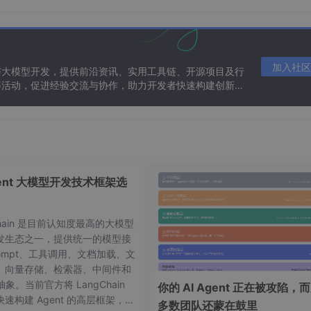
加入社区
与大模型开发，提供前沿资讯、实用工具链、开源项目及行
等活动，促进经验交流与协作，助力开发者快速构建创新智
LiveData会通知Observe对象，进而去Observe对象中更新
更新UI
生命周期，随多绑定的对象的生命周期的销毁而进行自我清理
gent 大模型开发技术框架选
sh问题
栈中的Activity），它便不会接受任何LiveData时间
Chain 是目前认知度最高的大模型
发生态之一，提供统一的模型接
ompt、工具调用、文档加载、文
、向量存储、检索器、中间件和
，LiveData将自动管理所有这些操作，其在观察时可以感知
 抽象。当前官方将 LangChain
你的 AI Agent 正在被攻陷，
le对象相绑定，关联其生命周期）
速构建 Agent 的高层框架，并
多数团队还蒙在鼓里