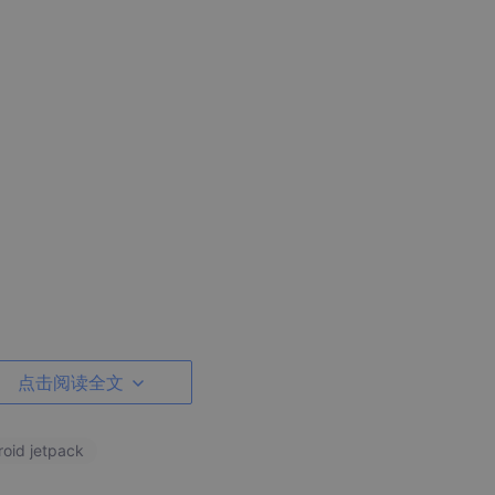
储器类，LiveData具有生命周期感知能力，遵循其他应用组件（如
点击阅读全文
a既是一个可以装数据的存储器，也是一个同四大组件的生命周期相
roid jetpack