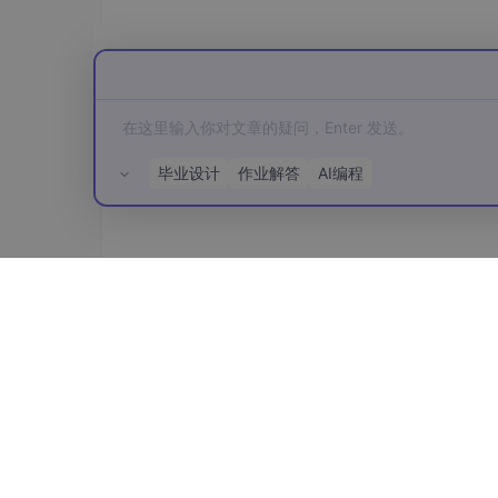
可以使用
observeForever
(Observer) 方
况下，观察者始终处于活跃状态，因此始终可
来移除这些观察者
毕业设计
作业解答
AI编程
//ViewModel 层 创建LiveData
class
MyViewModel
 : 
ViewModel
() {

//实例化 LiveData
val
 myLiveData : MutableLiveData<St
		MutableLiveData<String>()

所有评论(0)
	}

}

//应用组件层 使用&&更新 LiveData
class
MyActivity
 : 
AppCompatActivity
() {
private
val
 myViewModel : MyViewMod
override
fun
onCreate
(savedInstance