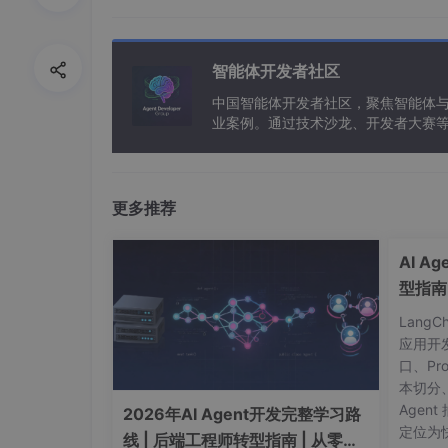
一、LiveData 的优势
智能体开发者社区
1.确保界面符合数据状态
中国智能体开发者社区，聚焦智能体
业案例。通过技术沙龙、开发者大赛
LiveData遵循观察者模式，当底层数据发生变化时，
能应用。
作，方便了开发者持续去监听数据的更新状态而
2.避免发生内存泄漏
更多推荐
观察者会绑定到LifeCycle对象，并关联其
AI A
3.不会因Activity停止而出现Cra
型指南
如果观察者的生命周期处于非活跃状态（例如在返回堆
Lang
应用开
4.不需要手动处理生命周期
口、Pr
本切分
界面组件只是观察相关数据，不会停止或恢复观察
Agent
2026年AI Agent开发完整学习路
生命周期的状态变化（同第二条，与LifeCyc
定位为快
线 | 后端工程师转型指南 | 从零到