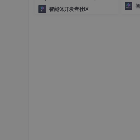
将复杂、
5.数据始终保持最新状态
手搓生产级多Agent系统
智能体开发者社区
ph。
如果生命周期变为非活跃状态，它会在再次变为活
后立刻接受最新的数据）
6.共享资源
可以利用单例模式，扩展LiveData对象以封装
务一次，然后需要相应资源的任何观察者只需观察L
二、如何使用LiveData对象
使用说明
在ViewModel中：创建LiveDat
在Activity或fragment中：使用onCh
LiveData对象存储的数据发生变化时
大多数情况下，应用组件的onCreate()