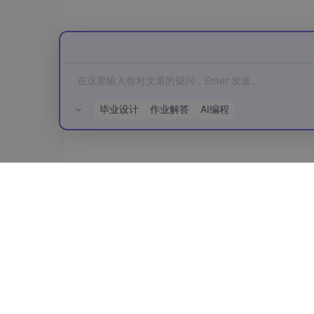
代码输出
：
毕业设计
作业解答
AI编程
所有评论(0)
3、与模型异步（非阻塞）聊天
代码如下
：
import asyncio

from
 ollama import AsyncClient
