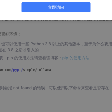
立即访问
特的魅力崭露头角。本篇深入探讨了如何借助 Python 语言
的讲解，无论是编程新手还是经验丰富的开发者，都能从中掌握利用
ama 在文本处理、模型推理等多方面的强大潜力，开启 AI 应用开发的新
先部署好环境：
2.4，也可以使用一些 Python 3.8 以上的其他版本，至于为什么要用
在 3.8 之后才引入的
安装，pip 的使用方法请查看该博客：
pip 的使用方法
un.com
/pypi/
simple/ ollama
报 not found 的错误，可以使用以下命令来查看是否存在