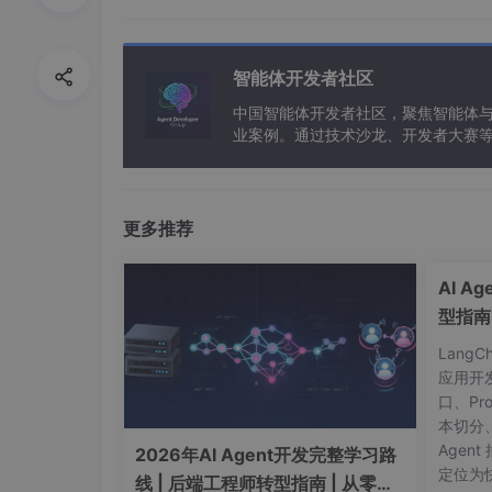
print
(response[
'message'
][
'content'
智能体开发者社区
代码输出
：
中国智能体开发者社区，聚焦智能体
业案例。通过技术沙龙、开发者大赛
能应用。
更多推荐
AI A
型指南
Lang
应用开
2、与远端模型聊天
口、Pr
本切分
由于大模型的使用资源消耗比较大，可能会把大
Agent
2026年AI Agent开发完整学习路
义客户端使它能调用远端的 Ollama API 了。
定位为快
线 | 后端工程师转型指南 | 从零到