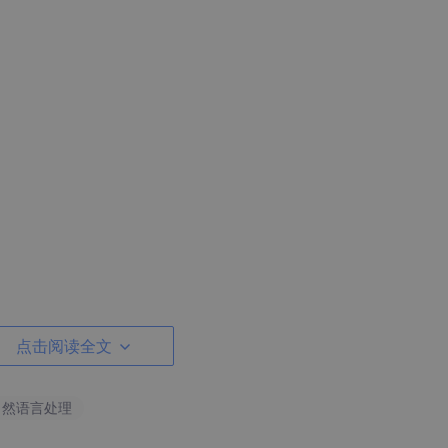
点击阅读全文
   
# 与模型聊天的内容
自然语言处理
ssages)    
# 放入 chat 方法，选择调用的模型