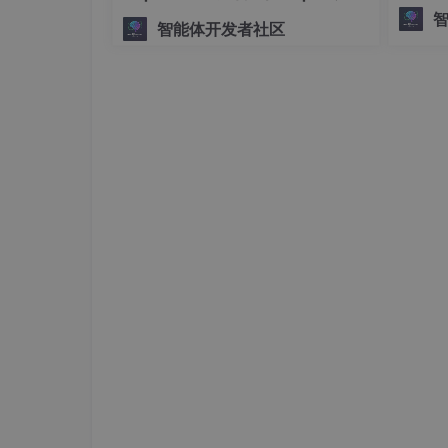
将复杂、
代码如下
：
手搓生产级多Agent系统
智能体开发者社区
ph。
from
 ollama import
# 自定义客户端，并填入远端服务器地址，默认是 12
client 
= Client(
host
=
'http://192.168.31
messages = [

  {

'role'
: 
'user'
,

'content'
: 
'Why is the sky blue?'
,

  },

]

response = client.chat(
model
=
'llama3.2'
print
(response[
'message'
][
'content'
])