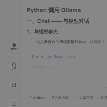
Python 调用 Ollama
一、Chat —— 与模型对话
1、与模型聊天
这是最普通的与模型进行聊天。代码如下
3691
from
 ollama 
import
 chat

messages = [

50
  {

'role'
: 
'user'
,

'content'
: 
'Why is the sky blue?'
, 
  },

]

# python
# 开发语言
# 人工智能
# 
response = chat(
'llama3.2'
, messages=me