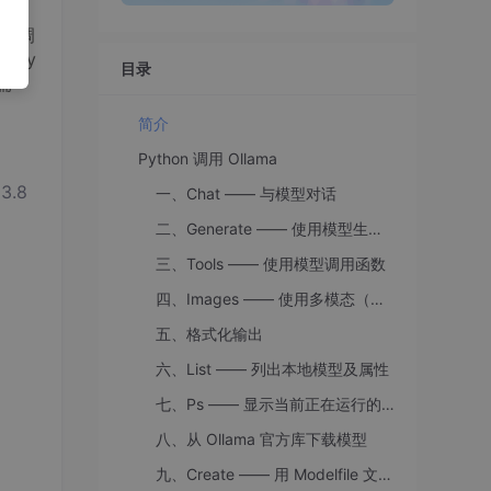
高效调
 Py
目录
篇
简介
Python 调用 Ollama
3.8
一、Chat —— 与模型对话
二、Generate —— 使用模型生成文本
三、Tools —— 使用模型调用函数
四、Images —— 使用多模态（multimodal，图像聊天）模型聊天
五、格式化输出
六、List —— 列出本地模型及属性
七、Ps —— 显示当前正在运行的模型的信息
八、从 Ollama 官方库下载模型
九、Create —— 用 Modelfile 文件创建模型