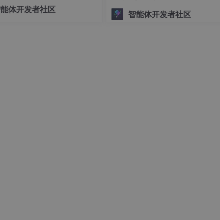
可控的底层编排交给 LangGra
智能体开发者社区
智能体开发者社区
7.0.0.1
.58:11434'
)    # 如果需要设置链接超时，可以使用 timeout 来进
, 
messages