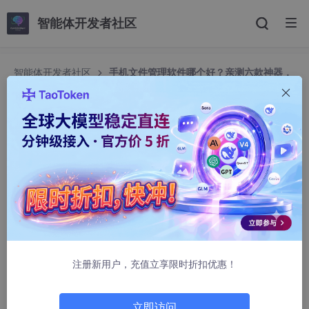
智能体开发者社区
智能体开发者社区
手机文件管理软件哪个好？亲测六款神器，
总有一款适合你！
手机文件管理软件哪个好？亲测六款神器，总有一
款适合你！
仙女很美哦
3319人浏览 · 2025-03-26 14:49:12
面对琳琅满目的手机文件管理软件，你是否曾感到迷茫？别担心，
今天就来帮你拨开云雾，找到最适合你的文件管理神器！
一、功能全面，ES文件浏览器当先
注册新用户，充值立享限时折扣优惠！
ES文件浏览器凭借其强大的功能和用户好评，成为了一款不可多
得的文件管理利器。它不仅支持多种文件格式的管理，还拥有文件
立即访问
搜索功能，让你秒速定位所需文件。多标签页界面更是让你在多个