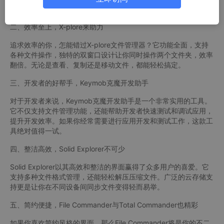
文件夹间游刃有余。
二、效率至上，X-plore来助力
追求效率的你，怎能错过X-plore文件管理器？它功能全面，支持
各种文件操作，独特的双窗口设计让你同时操作两个文件夹，效率
翻倍。无论是查看、复制还是移动文件，都能轻松搞定。
三、开发者的好帮手，Keymob克魔开发助手
对于开发者来说，Keymob克魔开发助手是一个非常实用的工具。
它不仅支持文件管理功能，还能帮助开发者快速测试和调试应用，
提升开发效率。如果你经常需要进行应用开发和测试工作，这款工
具绝对值得一试。
四、整洁高效，Solid Explorer不可少
Solid Explorer以其高效和整洁的界面赢得了众多用户的喜爱。它
支持多种文件格式管理，还能轻松解压压缩文件。广泛的云存储支
持更是让你在不同设备间同步文件变得轻而易举。
五、简约便捷，File Commander与Total Commander也精彩
如果你喜欢简约风格的界面，那么File Commander将是你的不二