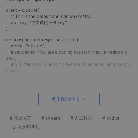
client = OpenAI(
# This is the default and can be omitted
api_key="你申请的 API key",
)
response = client.responses.create(
model="gpt-4o",
instructions="You are a coding assistant that talks like a pir
ate.",
input="How do I check if a Python object is an instance of a
class?",
)
print(response.output_text)
我们国内目前访问 openai 还是有点麻烦，所以本章节采阿里云百
点击阅读全文
炼的 AI 模型来调用演示，国内很多也支持 openai，比如 DeepSe
ek。
阿里云百炼的通义千问模型支持 OpenAI 兼容接口，您只需调整 A
# 开发语言
# sklearn
# 人工智能
# python
PI Key、BASE_URL 和模型名称，即可将原有 OpenAI 代码迁移至
# 信息可视化
阿里云百炼服务使用。