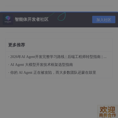
我们需要开通阿里云百炼模型服务并获得 API-KEY。
我们可以先使用阿里云主账号访问百炼模型服务平台：https://bail
ian.console.aliyun.com/，然后点击右上角登录，登录成功后点击
智能体开发者社区
加入社区
右上角的齿轮⚙️图标，选择 API key，然后复制 API key，如果没
有也可以创建 API key：
开通阿里云百炼不会产生费用，仅模型调用（超出免费额度后）、
模型部署、模型调优会产生相应计费。
更多推荐
现在要使用 API，都需要按 token 来计费，还好都不贵，我们可以
·
先购买个最便宜的包：阿里云百炼大模型服务平台。
2026年AI Agent开发完整学习路线 | 后端工程师转型指南 | 从零到手搓生产级多Agent系统
·
AI Agent 大模型开发技术框架选型指南
使用方式
接下来我们使用 OpenAI SDK 访问百炼服务上的通义千问模型。
·
你的 AI Agent 正在被攻陷，而大多数团队还蒙在鼓里
非流式调用示例
实例
from openai import OpenAI
import os
def get_response():
client = OpenAI(
api_key="sk-xxx", # 请用阿里云百炼 API Key