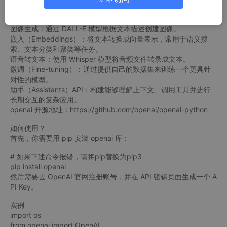
文本生成：使用 GPT-4 或 GPT-5 等模型生成文章、代码、摘要、
对话等。
图像生成：通过 DALL-E 模型根据文本描述创建图像。
嵌入（Embeddings）：将文本转换成向量表示，常用于语义搜
索、文本分类和聚类等任务。
语音转文本：使用 Whisper 模型将音频文件转录成文本。
微调（Fine-tuning）：通过提供自己的数据集来训练一个更具针
对性的模型。
助手（Assistants）API：构建能够理解上下文、调用工具并进行
长期交互的复杂应用。
openai 开源地址：https://github.com/openai/openai-python
如何使用？
首先，你需要用 pip 安装 openai 库：
# 如果下述命令报错，请将pip替换为pip3
pip install openai
然后需要去 OpenAI 官网注册账号，并在 API 密钥页面生成一个 A
PI Key。
实例
import os
from openai import OpenAI