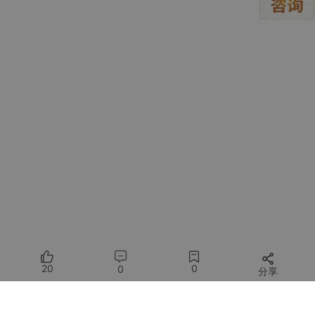
base_url="https://dashscope.aliyuncs.com/compatible-m
ode/v1", # 填写DashScope SDK的base_url
)
completion = client.chat.completions.create(
model="qwen-plus", # 此处以qwen-plus为例，可按需更
换模型名称。模型列表：https://help.aliyun.com/zh/model-studi
o/getting-started/models
messages=[{'role': 'system', 'content': 'You are a helpful a
ssistant.'},
{'role': 'user', 'content': '你是谁？'}]
)
# json 数据
#print(completion.model_dump_json())
print(completion.choices[0].message.content)
if __name__ == '__main__':
get_response()
运行代码可以获得以下结果：
20
0
0
分享
我是通义千问，阿里巴巴集团旗下的通义实验室自主研发的超大规
模语言模型。我可以帮助你回答问题、创作文字，比如写故事、写
所有评论(0)
公文、写邮件、写剧本、逻辑推理、编程等等，还能表达观点，玩