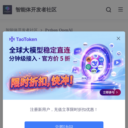
智能体开发者社区
智能体开发者社区
Python OpenAI
Python OpenAI
cwihnnz105167o
696人浏览 · 2025-10-08 22:31:55
Python OpenAI
openai 是一个强大的 Python 库，用于与 OpenAI 的一系列模型
和服务进行交互。
openai 封装了所有 RESTful API 调用，让开发者能轻松地在自己
的 Python 应用中集成强大的 AI 能力，例如自然语言处理、图像
注册新用户，充值立享限时折扣优惠！
生成和语音识别等。
主要功能：
立即访问