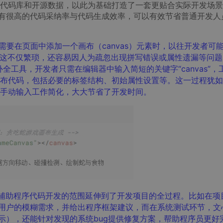
代码库和开源数据，以此为基础打造了一套更贴合实际开发场景的
e具有很高的代码采纳率与代码生成效率，可以有效节省普通开发人
需要在页面中添加一个画布（canvas）元素时，以往开发者可
属性，这不仅繁琐，还容易因人为疏忽出现拼写错误或属性遗漏等问
补全工具，开发者只需在编辑器中输入简短的关键字“canvas”，
布代码，包括必要的标签结构、初始属性设置等。这一过程犹如
手动输入工作简化，大大节省了开发时间。
辅助程序代码
开发的范围
延伸到了开发
项目
的全
过程
。
比如
在
项
用户的
模糊需求
，并给出程序框架建议，而在系统测试环节，文
示），还能针对发现的系统bug提供修复方案，帮助程序员更好