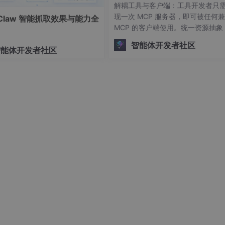
解耦工具与客户端：工具开发者只
现一次 MCP 服务器，即可被任何
nClaw 智能抓取效果与能力全
MCP 的客户端使用。统一资源抽象
外部数据（如文件、数据库记录）
智能体开发者社区
智能体开发者社区
能（如代码执行、API调用）统一抽
“资源”（Resources）和“工具”（Too
s）。标准化通信：定义了一套基于 
ON-RPC 的消息格