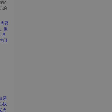
AI
员的
能需要
题。但
工具
为开
目
需
心快
完成