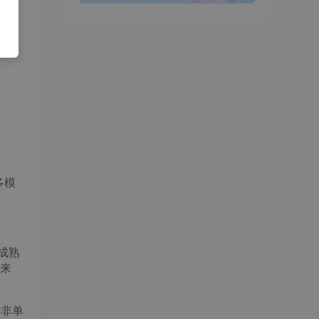
多模
成熟
来
并非单