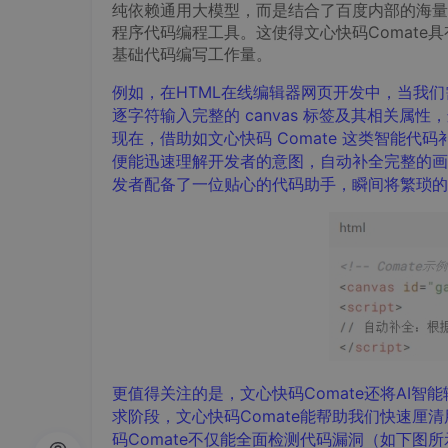
纯依赖通用大模型，而是结合了百度内部的海量
程序代码编程工具。这使得文心快码Comat
基础代码编写工作量。
例如，在HTML在线编辑器网页开发中，当我们
逐字符输入完整的 canvas 标签及其相关
现在，借助如文心快码 Comate 这类智能代码
便能迅速理解开发者的意图，自动补全完整的画
发者配备了一位贴心的代码助手，瞬间将繁琐的
更值得关注的是，
文心快码Comate
还
将
AI
智能
求阶段，文心快码Comate能帮助
我们
快速
厘清
码
Comate
不仅能全面检测代码漏洞（如下图所