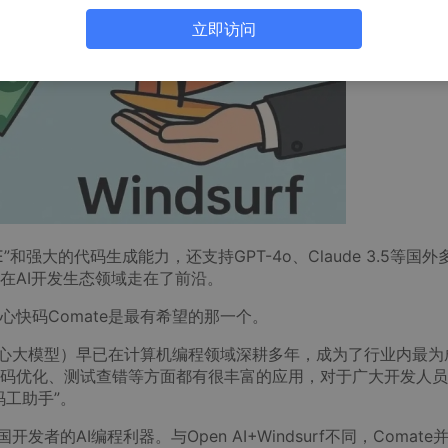
立即访问
E”和强大的代码生成能力，还支持GPT-4o、Claude 3.5等国外
可以说在AI开发生态领域走在了前沿。
快码Comate是最有希望的那一个。
于文心大模型）早已在计算机编程领域深耕多年，成为了行业内最为
码优化、测试查错等方面都有很丰富的应用，对于广大开发人员
工助手”。
者的AI编程利器。与Open AI+Windsurf不同，Comate