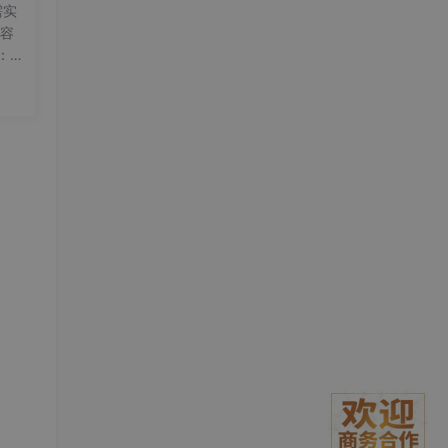
需实
兼容
：将
和功
象为
l
JS