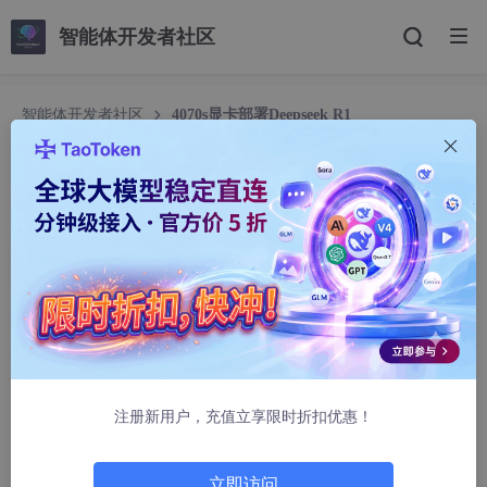
智能体开发者社区
智能体开发者社区
4070s显卡部署Deepseek R1
4070s显卡部署Deepseek R1
lindorx
15763人浏览 · 2025-01-25 21:38:34
电脑配置：
处理器：AMD 7950X
内存：32G
注册新用户，充值立享限时折扣优惠！
硬盘：致态tiplus7100 2t
显卡：4070 super 12G
立即访问