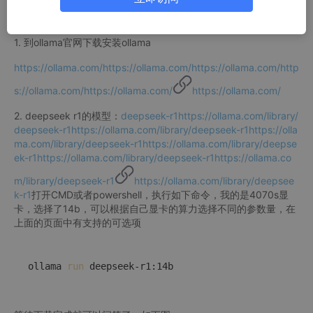
部署方法：
1. 到ollama官网下载安装ollama
https://ollama.com/https://ollama.com/https://ollama.com/http
s://ollama.com/https://ollama.com/
https://ollama.com/
2. deepseek r1的模型：
deepseek-r1https://ollama.com/library/
deepseek-r1https://ollama.com/library/deepseek-r1https://olla
ma.com/library/deepseek-r1https://ollama.com/library/deepse
ek-r1https://ollama.com/library/deepseek-r1https://ollama.co
m/library/deepseek-r1
https://ollama.com/library/deepsee
k-r1
打开CMD或者powershell，执行如下命令，我的是4070s显
卡，选择了14b，可以根据自己显卡的算力选择不同的参数量，在
上面的页面中有支持的可选项
ollama 
run
 deepseek-r1:14b