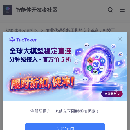
智能体开发者社区
智能体开发者社区
专业代码分析工具的安全革命：相较于
Cursor，我更看好Baidu Comate
专业代码分析工具的安全革命：相较于Cursor，我
更看好Baidu Comate
大厂内参PRO
11798人浏览 · 2025-05-20 11:11:16
关注AI团队协作开发工具领域的小伙伴们一定都听说了，AI编程领
域最近迎来了一则重磅消息——Cursor的母公司Anysphere完成了
9亿美元融资，估值飙升至90亿美元。这一轮针对Cursor的融资由
Thrive Capital领投，a16z、Accel等顶级风投跟投，足见市场对A
注册新用户，充值立享限时折扣优惠！
I团队协作开发工具的狂热追捧。
立即访问