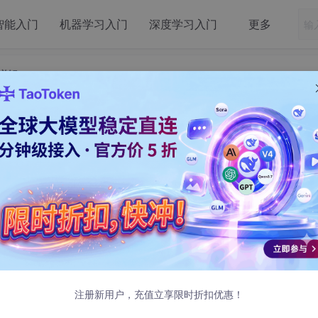
智能入门
机器学习入门
深度学习入门
更多
用详解
r抓包工具中文安装和使用详解
9 发布
nload/fiddler
ows， macOS和Linux，Fiddler
时用不到
注册新用户，充值立享限时折扣优惠！