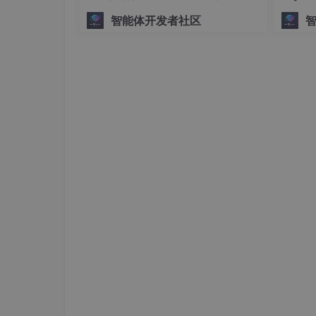
“到“怎么改“
智能体开发者社区
2. 解析支持 HTTPS 加密请求配置
Tools -> Options -> HTTPS -> 勾选 Decry
点击 Actions -> Trust Root Certific