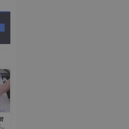
转发
械臂
享工