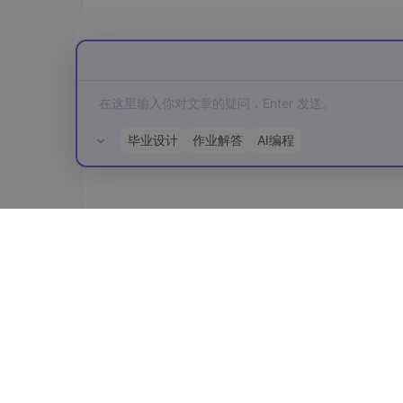
毕业设计
作业解答
AI编程
所有评论(0)
3. 移动端证书配置
Tools -> Options -> Connections，
ok