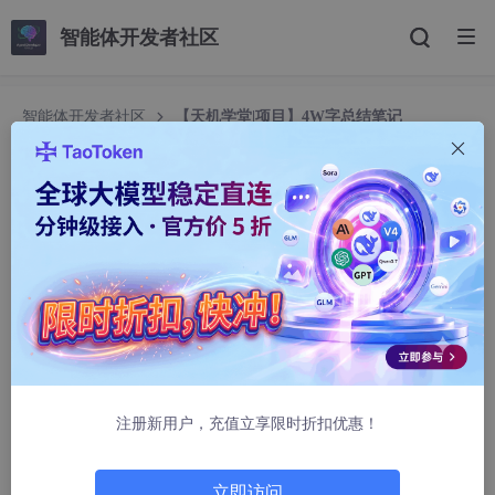
智能体开发者社区
智能体开发者社区
【天机学堂|项目】4W字总结笔记
【天机学堂|项目】4W字总结笔记
shenqibaobao
9126人浏览 · 2025-05-09 00:07:10
天机学堂今晚也是完结撒花了，总的来说是一个很好的微服务练手
项目，也可以说是黑马点评的Plus版本，下面是技术栈，可以说是
非常齐全，里面也涵盖了分布式锁的应用，优惠卷兑换码的生成，
异步领劵，多线程处理任务，工厂模式，策略模式的使用，延时队
列的使用，基于redis实现点赞，排行榜功能，基于XXL-JOB实现
每月更新排行榜，链式执行定时任务等等。
注册新用户，充值立享限时折扣优惠！
立即访问