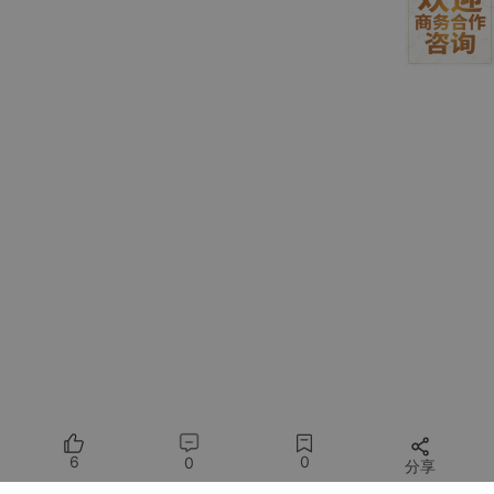
修改flutter.gradle文件：
buildscript {

repositories {

        maven { url'https
://maven
.aliyun
.com
/reposi
        maven { url'https://maven
.aliyun
.com
/reposi
        maven { url'http://maven
.aliyun
.com
/nexus/c
    }

    dependencies {

        classpath 'com
.android
.tools
.build
:gradle:3
    }

真机测试找不到设备
解决方案：
使用管理员模式启动Android Studio
6
0
0
分享
在Flutter控制台运行：