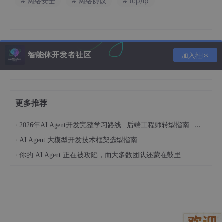
# 网络安全
# 网络协议
# tcp/ip
变量名：PUB_HOSTED_URL

变量值：https:
//pub.flutter-io.cn
变量名：FLUTTER_STORAGE_BASE_URL

变量值：https:
//storage.flutter-io.cn
智能体开发者社区
加入社区
5. 验证安装
更多推荐
打开CMD运行：
·
2026年AI Agent开发完整学习路线 | 后端工程师转型指南 | 从零到手搓生产级多Agent系统
flutter doctor

·
AI Agent 大模型开发技术框架选型指南
flutter doctor -v
·
你的 AI Agent 正在被攻陷，而大多数团队还蒙在鼓里
6. 解决常见问题
项目创建卡顿或报错