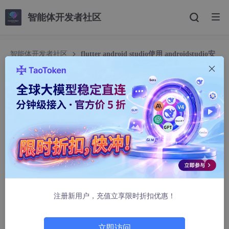
智能体开发者社区
智能体开发者社区
flutter android studio使用 androidstudio安
装flutter插件
flutter android studio使用 androidstudio安装flu
tter插件
2501_91600889
984人浏览 · 2025-04-17 14:41:56
Flutter开发环境配置指南
本文假设你已经了解Android开发基础，并已安装git、Android SD
注册新用户，充值立享限时折扣优惠！
K、JDK等必要环境。
1. 安装Dart语言环境
立即访问