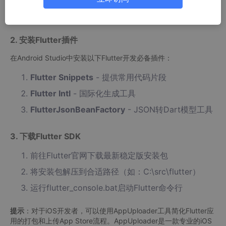
Dart是Flutter的开发语言，在开始Flutter开发前需要先安装Dart S
DK。
2. 安装Flutter插件
在Android Studio中安装以下Flutter开发必备插件：
Flutter Snippets
- 提供常用代码片段
Flutter Intl
- 国际化生成工具
FlutterJsonBeanFactory
- JSON转Dart模型工具
3. 下载Flutter SDK
前往Flutter官网下载最新稳定版安装包
将安装包解压到合适路径（如：C:\src\flutter）
运行flutter_console.bat启动Flutter命令行
提示
：对于iOS开发者，可以使用AppUploader工具简化Flutter应
用的打包和上传App Store流程。AppUploader是一款专业的iOS