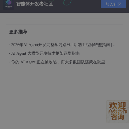
loss（含kl散度罚项），用来鼓励actor模型在
智能体开发者社区
加入社区
不过度偏离ref模型以及old actor模型的前提
下，对齐人类偏好；
LM Loss指的是（交叉）熵损失函数，用来促进
更多推荐
actor生成更多样的输出；
MSE Loss指的是critic loss，用来促进critic的
·
2026年AI Agent开发完整学习路线 | 后端工程师转型指南 | 从零到手搓生产级多Agent系统
价值打分value更接近真实收益return（在不过
·
AI Agent 大模型开发技术框架选型指南
度偏离old critic的前提下）。
·
你的 AI Agent 正在被攻陷，而大多数团队还蒙在鼓里
但是实际上，一般：
我们用actor loss（已包含kl散度罚项）、critic loss、
LM loss指代这三种loss
而ppo loss则是将这三个loss用超参数耦合起来
类似：