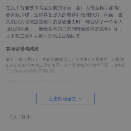
在人工智能技术高速发展的今天，各种大语言模型如雨后
春笋般涌现，宣称具备强大的理解和推理能力。然而，当
我们深入测试这些模型的基础能力时，却发现了一个令人
担忧的现象——连最基本的二进制转换这样的数学计算，
大多数主流AI大模型都无法正确回答。
实验背景与结果
最近，我们进行了一项简单的测试：让各大主流AI模型将十进制数
85966080转换为二进制表示。这个看似简单的数学问题，却暴露
了当前AI大模型的严重缺陷。
测试对象包括了业界知名的多个模型：
阿里通义千问
点击阅读全文
腾讯混元大模型
字节跳动豆包
# 人工智能
Google AI
OpenAI ChatGPT