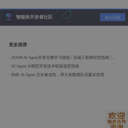
Anthropic Claude
智能体开发者社区
Baidu AI
加入社区
DeepSeek
令人惊讶的是，在所有参与测试的模型中，只有DeepSeek和百度
更多推荐
AI给出了正确答案，其他的大模型都迅速的给出了错误答案。更有
趣的是，百度AI在第一次思考时花了5分钟时间，而后续的响应则
变得正常，这暗示着它可能在初次计算时进行了更深入的思考和验
·
2026年AI Agent开发完整学习路线 | 后端工程师转型指南 | 从零到手搓生产级多Agent系统
证。
·
AI Agent 大模型开发技术框架选型指南
我们都是上他们官网测试的：
问题：85966080 二进制是多少
·
你的 AI Agent 正在被攻陷，而大多数团队还蒙在鼓里
正确答案：101000111111011110100000000