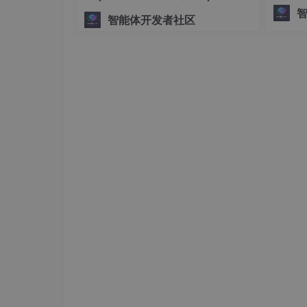
将复杂、
手搓生产级多Agent系统
智能体开发者社区
ph。