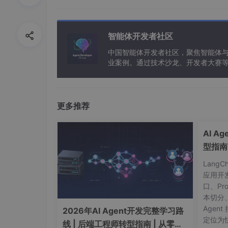
智能体开发者社区
中国智能体开发者社区，聚焦智能体
业案例。通过技术沙龙、开发者大赛
能应用。
更多推荐
AI A
型指南
Lang
应用开
口、Pr
4、SSE方式连接
本切分
选择SSE，输入自己的URL，点击Connect
Agent
2026年AI Agent开发完整学习路
定位为快
线 | 后端工程师转型指南 | 从零到