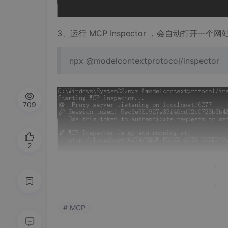
3、运行 MCP Inspector ，会自动打开一个网
npx @modelcontextprotocol/inspector
709
2
# MCP