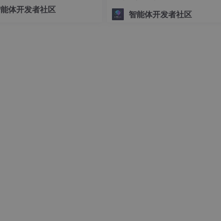
可控的底层编排交给 LangGra
智能体开发者社区
智能体开发者社区